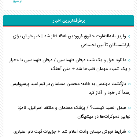
آرشیو...
تخریب پل‌ها در اوکراین و فروپاشی روایت دوگانه غرب
پرطرفدارترین اخبار
اربعین، کابوس مشترک تل‌آویو-واشنگتن
واریز مابه‌التفاوت حقوق فروردین ۱۴۰۵ آغاز شد | خبر خوش برای
برنامه هفتم توسعه در نقطه کور سیاستگذاری
بازنشستگان تأمین اجتماعی
کنوانسیون دریای خزر در راستای منافع ملی است؟
دانلود هزار و یک شب عرفان طهماسبی / عرفان طهماسبی با «هزار
اوکراین بازوی مخرب آمریکا در غرب آسیا
و یک شب» مهمان قلب‌ها شد + متن آهنگ
اهمیت راهبردی اردن برای آمریکا
بازگشت مهندس به خانه؛ محسن مسلمان در تیم امید پرسپولیس
رسماً کار خود را آغاز کرد
پیام، ظرفیت بالفعل‌نشده تجارت ایران
عبدل السید کیست؟ / پزشک مسلمان و منتقد اسرائیل، نامزد
همسویی عربستان با سنتکام علیه متحدان ایران
نهایی دموکرات‌ها در میشیگان
ترامپ و توهم خلع سلاح حماس
شرایط فروش نیسان وانت اعلام شد + جزییات ثبت نام اعتباری