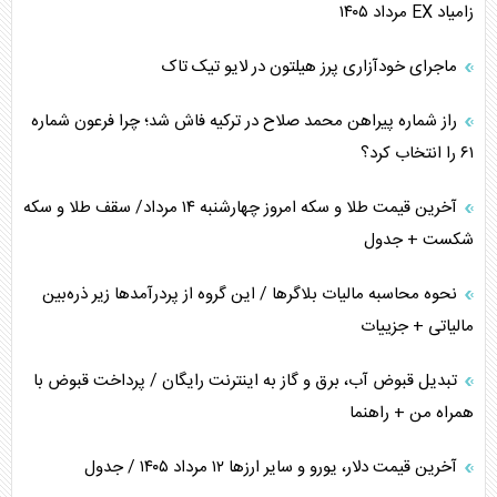
زامیاد EX مرداد ۱۴۰۵
چرا کویت به دنبال شریک امنیتی جدید است؟
ماجرای خودآزاری پرز هیلتون در لایو تیک تاک
اعتراف غرب به قدرت ایران در تثبیت معادلات
راز شماره پیراهن محمد صلاح در ترکیه فاش شد؛ چرا فرعون شماره
خطای راهبردی ترامپ مقابل برزیل
۶۱ را انتخاب کرد؟
متن و حاشیه سفر نتانیاهو به آمریکا
آخرین قیمت طلا و سکه امروز چهارشنبه ۱۴ مرداد/ سقف طلا و سکه
شکست + جدول
نحوه محاسبه مالیات بلاگر‌ها / این گروه از پردرآمد‌ها زیر ذره‌بین
مالیاتی + جزییات
تبدیل قبوض آب، برق و گاز به اینترنت رایگان / پرداخت قبوض با
همراه من + راهنما
آخرین قیمت دلار، یورو و سایر ارز‌ها ۱۲ مرداد ۱۴۰۵ / جدول