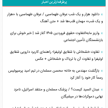
پرطرفدارترین اخبار
تحلیل جامع پدیده تراستی‌ها
دانلود هزار و یک شب عرفان طهماسبی / عرفان طهماسبی با «هزار
تأثیر جنگ ایران و آمریکا بر اقتصاد جهانی
و یک شب» مهمان قلب‌ها شد + متن آهنگ
تخریب پل‌ها در اوکراین و فروپاشی روایت دوگانه غرب
واریز مابه‌التفاوت حقوق فروردین ۱۴۰۵ آغاز شد | خبر خوش برای
اربعین، کابوس مشترک تل‌آویو-واشنگتن
بازنشستگان تأمین اجتماعی
برنامه هفتم توسعه در نقطه کور سیاستگذاری
تفاوت خشخاش با شقایق اولیفرا؛ راهنمای کاربرد دارویی شقایق
اولیفرا و تفاوت آن با تریاک و خشخاش + عکس
کنوانسیون دریای خزر در راستای منافع ملی است؟
بازگشت مهندس به خانه؛ محسن مسلمان در تیم امید پرسپولیس
اوکراین بازوی مخرب آمریکا در غرب آسیا
رسماً کار خود را آغاز کرد
اهمیت راهبردی اردن برای آمریکا
عبدل السید کیست؟ / پزشک مسلمان و منتقد اسرائیل، نامزد
نهایی دموکرات‌ها در میشیگان
پیام، ظرفیت بالفعل‌نشده تجارت ایران