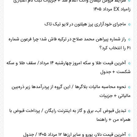
شرایط فروش نیسان وانت اعلام شد + جزییات ثبت نام اعتباری
همسویی عربستان با سنتکام علیه متحدان ایران
زامیاد EX مرداد ۱۴۰۵
ترامپ و توهم خلع سلاح حماس
ماجرای خودآزاری پرز هیلتون در لایو تیک تاک
چرا کویت به دنبال شریک امنیتی جدید است؟
راز شماره پیراهن محمد صلاح در ترکیه فاش شد؛ چرا فرعون شماره
۶۱ را انتخاب کرد؟
آخرین قیمت طلا و سکه امروز چهارشنبه ۱۴ مرداد/ سقف طلا و سکه
شکست + جدول
نحوه محاسبه مالیات بلاگر‌ها / این گروه از پردرآمد‌ها زیر ذره‌بین
مالیاتی + جزییات
تبدیل قبوض آب، برق و گاز به اینترنت رایگان / پرداخت قبوض با
همراه من + راهنما
آخرین قیمت دلار، یورو و سایر ارز‌ها ۱۲ مرداد ۱۴۰۵ / جدول