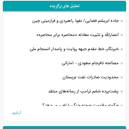
تحلیل های برگزیده
جاده ابریشم فضایی/ نفوذ راهبردی و فرازمینی چین
انصارالله و تثبیت معادله «محاصره برابر محاصره»
خبرنگار، خط مقدم جبهه روایت و پاسدار انسجام ملی
مصالحه نافرجام سعودی – اماراتی
محدودیت صادرات نفت عربستان
پشت‌پرده خشم ترامپ از رسانه‌های منتقد
چگونه مقاومت صحنه جنگ را تغییر می‌دهد؟
آرشیو...
جنگ رمضان و معضل حضور نظامیان آمریکایی