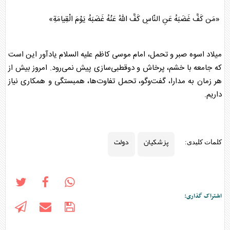
‏ «مَن کَفَّ غَضَبَهُ عَنِ النّاسِ کَفَّ اللّهُ عَنْهُ غَضَبَهُ یَوْمَ الْقِیامَةِ»
میلاد اسوه صبر و تحمل، امام موسی کاظم علیه السلام یادآور این است
که جامعه با خشم، پرخاش و دوقطبی‌سازی پیش نمی‌رود. امروز بیش از
هر زمان به مدارا، گفت‌و‌گو، تحمل تفاوت‌ها، همبستگی و همکاری نیاز
داریم.
پزشکیان
دولت
کلمات کلیدی:
اشتراک گذاری: