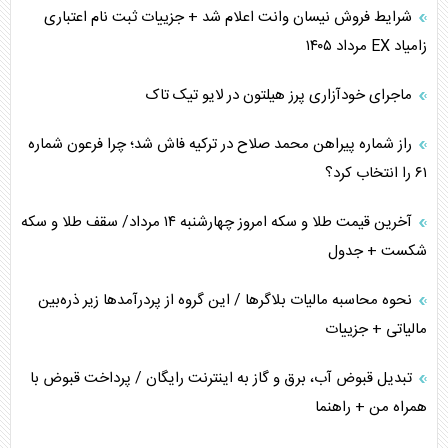
ترامپ و توهم خلع سلاح حماس
شرایط فروش نیسان وانت اعلام شد + جزییات ثبت نام اعتباری
زامیاد EX مرداد ۱۴۰۵
چرا کویت به دنبال شریک امنیتی جدید است؟
ماجرای خودآزاری پرز هیلتون در لایو تیک تاک
اعتراف غرب به قدرت ایران در تثبیت معادلات
راز شماره پیراهن محمد صلاح در ترکیه فاش شد؛ چرا فرعون شماره
خطای راهبردی ترامپ مقابل برزیل
۶۱ را انتخاب کرد؟
متن و حاشیه سفر نتانیاهو به آمریکا
آخرین قیمت طلا و سکه امروز چهارشنبه ۱۴ مرداد/ سقف طلا و سکه
شکست + جدول
نحوه محاسبه مالیات بلاگر‌ها / این گروه از پردرآمد‌ها زیر ذره‌بین
مالیاتی + جزییات
تبدیل قبوض آب، برق و گاز به اینترنت رایگان / پرداخت قبوض با
همراه من + راهنما