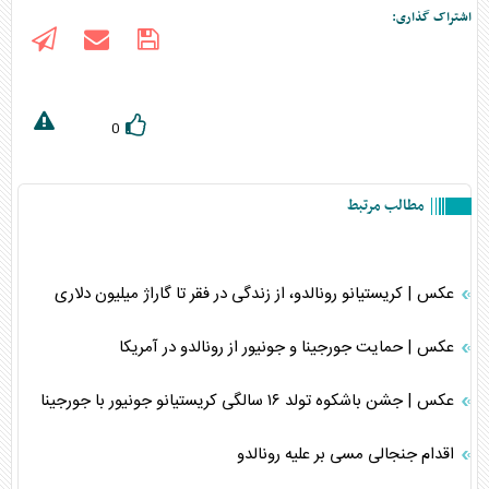
اشتراک گذاری:
0
مطالب مرتبط
عکس | کریستیانو رونالدو، از زندگی در فقر تا گاراژ میلیون دلاری
عکس | حمایت جورجینا و جونیور از رونالدو در آمریکا
عکس | جشن باشکوه تولد ۱۶ سالگی کریستیانو جونیور با جورجینا
اقدام جنجالی مسی بر علیه رونالدو