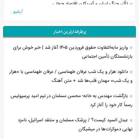
تأثیر جنگ ایران و آمریکا بر اقتصاد جهانی
آرشیو...
تخریب پل‌ها در اوکراین و فروپاشی روایت دوگانه غرب
پرطرفدارترین اخبار
اربعین، کابوس مشترک تل‌آویو-واشنگتن
واریز مابه‌التفاوت حقوق فروردین ۱۴۰۵ آغاز شد | خبر خوش برای
برنامه هفتم توسعه در نقطه کور سیاستگذاری
بازنشستگان تأمین اجتماعی
کنوانسیون دریای خزر در راستای منافع ملی است؟
دانلود هزار و یک شب عرفان طهماسبی / عرفان طهماسبی با «هزار
اوکراین بازوی مخرب آمریکا در غرب آسیا
و یک شب» مهمان قلب‌ها شد + متن آهنگ
اهمیت راهبردی اردن برای آمریکا
بازگشت مهندس به خانه؛ محسن مسلمان در تیم امید پرسپولیس
رسماً کار خود را آغاز کرد
پیام، ظرفیت بالفعل‌نشده تجارت ایران
عبدل السید کیست؟ / پزشک مسلمان و منتقد اسرائیل، نامزد
همسویی عربستان با سنتکام علیه متحدان ایران
نهایی دموکرات‌ها در میشیگان