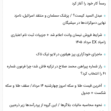
رسماً کار خود را آغاز کرد
پیام، ظرفیت بالفعل‌نشده تجارت ایران
عبدل السید کیست؟ / پزشک مسلمان و منتقد اسرائیل، نامزد
همسویی عربستان با سنتکام علیه متحدان ایران
نهایی دموکرات‌ها در میشیگان
ترامپ و توهم خلع سلاح حماس
شرایط فروش نیسان وانت اعلام شد + جزییات ثبت نام اعتباری
زامیاد EX مرداد ۱۴۰۵
چرا کویت به دنبال شریک امنیتی جدید است؟
ماجرای خودآزاری پرز هیلتون در لایو تیک تاک
اعتراف غرب به قدرت ایران در تثبیت معادلات
راز شماره پیراهن محمد صلاح در ترکیه فاش شد؛ چرا فرعون شماره
خطای راهبردی ترامپ مقابل برزیل
۶۱ را انتخاب کرد؟
متن و حاشیه سفر نتانیاهو به آمریکا
آخرین قیمت طلا و سکه امروز چهارشنبه ۱۴ مرداد/ سقف طلا و سکه
شکست + جدول
نحوه محاسبه مالیات بلاگر‌ها / این گروه از پردرآمد‌ها زیر ذره‌بین