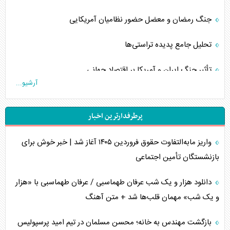
جنگ رمضان و معضل حضور نظامیان آمریکایی
تحلیل جامع پدیده تراستی‌ها
تأثیر جنگ ایران و آمریکا بر اقتصاد جهانی
آرشیو...
تخریب پل‌ها در اوکراین و فروپاشی روایت دوگانه غرب
پرطرفدارترین اخبار
اربعین، کابوس مشترک تل‌آویو-واشنگتن
واریز مابه‌التفاوت حقوق فروردین ۱۴۰۵ آغاز شد | خبر خوش برای
برنامه هفتم توسعه در نقطه کور سیاستگذاری
بازنشستگان تأمین اجتماعی
کنوانسیون دریای خزر در راستای منافع ملی است؟
دانلود هزار و یک شب عرفان طهماسبی / عرفان طهماسبی با «هزار
اوکراین بازوی مخرب آمریکا در غرب آسیا
و یک شب» مهمان قلب‌ها شد + متن آهنگ
اهمیت راهبردی اردن برای آمریکا
بازگشت مهندس به خانه؛ محسن مسلمان در تیم امید پرسپولیس