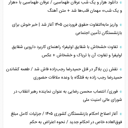
دانلود هزار و یک شب عرفان طهماسبی / عرفان طهماسبی با «هزار
انصارالله و تثبیت معادله «محاصره برابر محاصره»
و یک شب» مهمان قلب‌ها شد + متن آهنگ
خبرنگار، خط مقدم جبهه روایت و پاسدار انسجام ملی
واریز مابه‌التفاوت حقوق فروردین ۱۴۰۵ آغاز شد | خبر خوش برای
مصالحه نافرجام سعودی – اماراتی
بازنشستگان تأمین اجتماعی
محدودیت صادرات نفت عربستان
تفاوت خشخاش با شقایق اولیفرا؛ راهنمای کاربرد دارویی شقایق
اولیفرا و تفاوت آن با تریاک و خشخاش + عکس
پشت‌پرده خشم ترامپ از رسانه‌های منتقد
نقش زن بلاگر در قتل حمیدرضا رجب‌زاده فاش شد / طعمه کشاندن
چگونه مقاومت صحنه جنگ را تغییر می‌دهد؟
حمیدرضا رجب زاده به قتلگاه با وعده ملاقات حضوری
جنگ رمضان و معضل حضور نظامیان آمریکایی
فوری/ انتصاب محسن رضایی به عنوان نماینده رهبر انقلاب در
شورای عالی امنیت ملی
تحلیل جامع پدیده تراستی‌ها
آغاز اصلاح احکام بازنشستگان کشوری ۱۴۰۵ / جزئیات کامل مبلغ
تأثیر جنگ ایران و آمریکا بر اقتصاد جهانی
فوق‌العاده خاص در احکام جدید / نحوه اعتراض به حکم