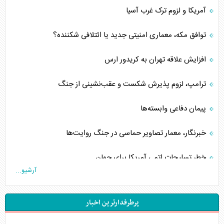
آمریکا و لزوم ترک غرب آسیا
توافق مکه، معماری امنیتی جدید یا ائتلافی شکننده؟
افزایش علاقه تهران به کریدور ارس
ترامپ، لزوم پذیرش شکست و عقب‌نشینی از جنگ
پیمان دفاعی‌ وابسته‌ها
خبرنگار، معمار تصاویر حماسی در جنگ روایت‌ها
خطر تسلیحات اتمی آمریکا برای جهان
آرشیو...
چگونه عربستان برابر ایران دچار خطای محاسباتی شد؟
پرطرفدارترین اخبار
جاده ابریشم فضایی/ نفوذ راهبردی و فرازمینی چین