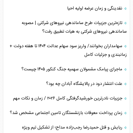
تخریب پل‌ها در اوکراین و فروپاشی روایت دوگانه غرب
نقدینگی و زمان عرضه اولیه احیا
اربعین، کابوس مشترک تل‌آویو-واشنگتن
تازه‌ترین جزییات طرح ساماندهی نیرو‌های شرکتی | مصوبه
ساماندهی نیرو‌های شرکتی به هیات تطبیق رفت؟
سهامداران بخوانند/ واریز سود سهام عدالت ۱۴۰۴ تا هفته دولت +
زمانبندی و جزئیات کامل
ماجرای پیامک مشمولان سهمیه جنگ کنکور ۱۴۰۵ چیست؟
علت انتشار دود در پالایشگاه آبادان چه بود؟
جزییات نادرترین خورشیدگرفتگی کامل ۲۰۲۶ / زمان و نکات مهم
زمان پرداخت معوقات بازنشستگان تامین اجتماعی مشخص شد؟
ربایش و قتل حمیدرضا رجب‌زاده مداح؛ از تشکیل تیم ویژه