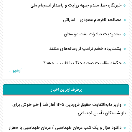
خبرنگار، خط مقدم جبهه روایت و پاسدار انسجام ملی
مصالحه نافرجام سعودی – اماراتی
محدودیت صادرات نفت عربستان
پشت‌پرده خشم ترامپ از رسانه‌های منتقد
چگونه مقاومت صحنه جنگ را تغییر می‌دهد؟
آرشیو...
جنگ رمضان و معضل حضور نظامیان آمریکایی
پرطرفدارترین اخبار
تحلیل جامع پدیده تراستی‌ها
واریز مابه‌التفاوت حقوق فروردین ۱۴۰۵ آغاز شد | خبر خوش برای
تأثیر جنگ ایران و آمریکا بر اقتصاد جهانی
بازنشستگان تأمین اجتماعی
تخریب پل‌ها در اوکراین و فروپاشی روایت دوگانه غرب
دانلود هزار و یک شب عرفان طهماسبی / عرفان طهماسبی با «هزار