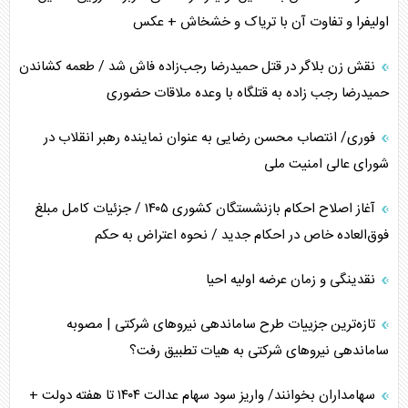
اولیفرا و تفاوت آن با تریاک و خشخاش + عکس
پشت‌پرده خشم ترامپ از رسانه‌های منتقد
نقش زن بلاگر در قتل حمیدرضا رجب‌زاده فاش شد / طعمه کشاندن
چگونه مقاومت صحنه جنگ را تغییر می‌دهد؟
حمیدرضا رجب زاده به قتلگاه با وعده ملاقات حضوری
جنگ رمضان و معضل حضور نظامیان آمریکایی
فوری/ انتصاب محسن رضایی به عنوان نماینده رهبر انقلاب در
شورای عالی امنیت ملی
تحلیل جامع پدیده تراستی‌ها
آغاز اصلاح احکام بازنشستگان کشوری ۱۴۰۵ / جزئیات کامل مبلغ
تأثیر جنگ ایران و آمریکا بر اقتصاد جهانی
فوق‌العاده خاص در احکام جدید / نحوه اعتراض به حکم
تخریب پل‌ها در اوکراین و فروپاشی روایت دوگانه غرب
نقدینگی و زمان عرضه اولیه احیا
اربعین، کابوس مشترک تل‌آویو-واشنگتن
تازه‌ترین جزییات طرح ساماندهی نیرو‌های شرکتی | مصوبه
ساماندهی نیرو‌های شرکتی به هیات تطبیق رفت؟
سهامداران بخوانند/ واریز سود سهام عدالت ۱۴۰۴ تا هفته دولت +