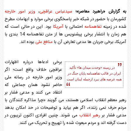
به گزارش «راهبرد معاصر»؛
سیدعباس عراقچی
،
وزیر امور خارجه
کشورمان با حضور در شبکه خبر پاسخگوی برخی موارد و ابهامات مطرح
شده در زمینه
تفاهمنامه
احتمالی با
آمریکا
بود. این در حالی است که
هم زمان با انتشار برخی پیشنویس ها از متن
تفاهمنامه
14 بندی با
آمریکا
، برخی جریان ها مدعی تعارض آن با
منافع ملی
بوده اند.
برخی ادعاها درباره اظهارات
در زمینه «وحدت میدان ها» تأکید
عراقچی خلاف واقع است؛ اگر
ایران در قالب
تفاهمنامه
پایان جنگ در
وزیر امور خارجه
در رسانه ملی
همه عرصه های نبرد ازجمله لبنان است
حاضر نشود همان جماعتی که
انتقاد می کنند و مدعی فشار بر
رهبر معظم انقلاب اسلامی هستند، می گویند «چرا مذاکره کنندگان با
مردم حرف نمی زنند»، اگر هم بیاید و توضیحات در حد امکان بدهد
مدعی فشار بر
رهبر انقلاب
می شوند. چنین افرادی اکنون تریبون در
دست گرفته اند و مردم مبعوث شده را تهییج و تحریک می کنند.