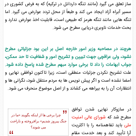
ساز تعلق می گیرد (مانند تنگه داردانل در ترکیه) که به فرض کشوری در
مسیر آبراه آزاد ایجاد می کند و طبعاً از محل تردد عوارض می گیرد. اما
تنگه هایی مانند
تنگه هرمز
که طبیعی است، قابلیت اخذ عوارض ندارد و
بحث خدمات ناوبری دریایی مطرح می شود.
هرچند در مصاحبه
وزیر امور خارجه
اصل بر این بود جزئیاتی مطرح
نشود، ولی عراقچی جهت تبیین و تشریح امور و شفافیت تا حد ممکن،
جواب ابهامات را داد تا برخی موارد مبهم مطرح شده پاسخ داده شود.
علت تشریح نکردن جزئیات منطقی است، زیرا تاکنون توافقی نهایی و
امضا نشده است و اگر پیش نویس ها به مردم منتقل شود، نگرانی ها و
انتظارات آن را به بیراهه می کشاند و از اصل موضوع منحرف می شود.
در سازوکار نهایی شدن توافق
چرا برخی ها از اینکه بگویند «ما در
مطرح شد که
شورای عالی امنیت
جنگ پیروز شدیم» برافروخته و ناراحت
ملی
باید
تفاهمنامه
را با اکثریت
می شوند؟
آرا تأیید کند و بعد خدمت مقام