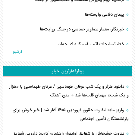
پیمان دفاعی‌ وابسته‌ها
خبرنگار، معمار تصاویر حماسی در جنگ روایت‌ها
خطر تسلیحات اتمی آمریکا برای جهان
آرشیو...
چگونه عربستان برابر ایران دچار خطای محاسباتی شد؟
پرطرفدارترین اخبار
جاده ابریشم فضایی/ نفوذ راهبردی و فرازمینی چین
دانلود هزار و یک شب عرفان طهماسبی / عرفان طهماسبی با «هزار
انصارالله و تثبیت معادله «محاصره برابر محاصره»
و یک شب» مهمان قلب‌ها شد + متن آهنگ
خبرنگار، خط مقدم جبهه روایت و پاسدار انسجام ملی
واریز مابه‌التفاوت حقوق فروردین ۱۴۰۵ آغاز شد | خبر خوش برای
مصالحه نافرجام سعودی – اماراتی
بازنشستگان تأمین اجتماعی
محدودیت صادرات نفت عربستان
تفاوت خشخاش با شقایق اولیفرا؛ راهنمای کاربرد دارویی شقایق