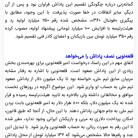
گمانه‌زنی درباره چگونگی تقسیم این
پاداش
فراوان بود و پس از آن
دیگر، سایر اتفاقات در خفا صورت پذیرفت. با این وجود، مطابق با
پیگیری «فوتبال ۳۶۰»، مشخص شده رقم ۲۵۰ میلیارد اولیه رد و
هیئت‌رئیسه با افزایش ۱۰۰ میلیارد تومانی پیشنهاد اولیه، مصوب کرده
رقم ۳۵۰ میلیارد تومان بین بازیکنان و اعضای کادر فنی تقسیم شود.
قلعه‌نویی نصف
پاداش
را می‌خواهد
اتفاق مهم در این راستا، درخواست امیر قلعه‌نویی برای بهره‌مندی بخش
زیادی از این
پاداش
صعود است. قلعه‌نویی با اشاره به رفتار مشابه
مربیان سابق تیم ملی، خواسته بود تا یک میلیون دلار از
پاداش
صعود
تیم ملی به حساب او واریز شود. این موضوع اگرچه در روز‌های نخست
موافق و مخالفانی داشته ولی بالاخره به تایید هیئت‌رئیسه رسیده و قرار
شده نه یک میلیون دلار، بلکه ۸۰۰ هزار دلار به امیر قلعه‌نویی بابت بردن
تیم ملی به
جام جهانی
پاداش
دهند. با این حال، از آنجا که طبق قانون،
امکان پرداخت دلاری به مربی و بازیکنان ایرانی وجود ندارد، مقرر شده
تا این رقم به صورت ریالی به حساب قلعه‌نویی واریز شود. با تبدیل این
عدد و رقم‌ها حالا مشخص می‌شود که ۱۳۶ میلیارد تومان از محل
پاداش