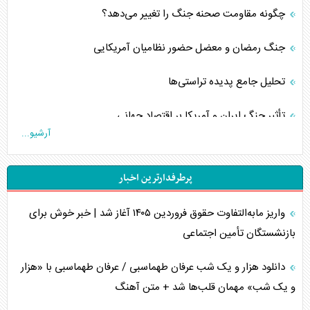
چگونه مقاومت صحنه جنگ را تغییر می‌دهد؟
جنگ رمضان و معضل حضور نظامیان آمریکایی
تحلیل جامع پدیده تراستی‌ها
تأثیر جنگ ایران و آمریکا بر اقتصاد جهانی
آرشیو...
تخریب پل‌ها در اوکراین و فروپاشی روایت دوگانه غرب
پرطرفدارترین اخبار
اربعین، کابوس مشترک تل‌آویو-واشنگتن
واریز مابه‌التفاوت حقوق فروردین ۱۴۰۵ آغاز شد | خبر خوش برای
برنامه هفتم توسعه در نقطه کور سیاستگذاری
بازنشستگان تأمین اجتماعی
کنوانسیون دریای خزر در راستای منافع ملی است؟
دانلود هزار و یک شب عرفان طهماسبی / عرفان طهماسبی با «هزار
اوکراین بازوی مخرب آمریکا در غرب آسیا
و یک شب» مهمان قلب‌ها شد + متن آهنگ