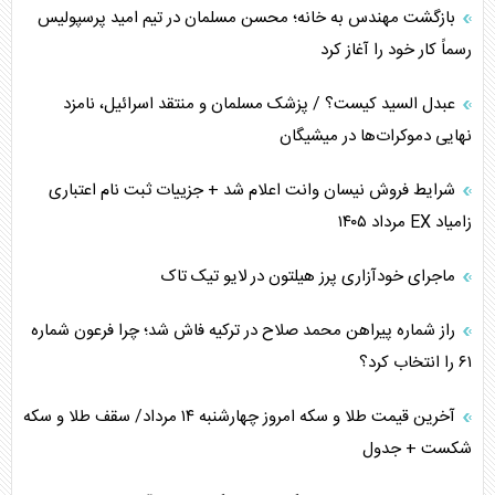
اهمیت راهبردی اردن برای آمریکا
بازگشت مهندس به خانه؛ محسن مسلمان در تیم امید پرسپولیس
رسماً کار خود را آغاز کرد
پیام، ظرفیت بالفعل‌نشده تجارت ایران
عبدل السید کیست؟ / پزشک مسلمان و منتقد اسرائیل، نامزد
همسویی عربستان با سنتکام علیه متحدان ایران
نهایی دموکرات‌ها در میشیگان
ترامپ و توهم خلع سلاح حماس
شرایط فروش نیسان وانت اعلام شد + جزییات ثبت نام اعتباری
زامیاد EX مرداد ۱۴۰۵
چرا کویت به دنبال شریک امنیتی جدید است؟
ماجرای خودآزاری پرز هیلتون در لایو تیک تاک
اعتراف غرب به قدرت ایران در تثبیت معادلات
راز شماره پیراهن محمد صلاح در ترکیه فاش شد؛ چرا فرعون شماره
خطای راهبردی ترامپ مقابل برزیل
۶۱ را انتخاب کرد؟
متن و حاشیه سفر نتانیاهو به آمریکا
آخرین قیمت طلا و سکه امروز چهارشنبه ۱۴ مرداد/ سقف طلا و سکه
شکست + جدول