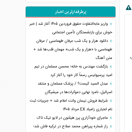
اهمیت راهبردی اردن برای آمریکا
پرطرفدارترین اخبار
پیام، ظرفیت بالفعل‌نشده تجارت ایران
همسویی عربستان با سنتکام علیه متحدان ایران
واریز مابه‌التفاوت حقوق فروردین ۱۴۰۵ آغاز شد | خبر
ترامپ و توهم خلع سلاح حماس
خوش برای بازنشستگان تأمین اجتماعی
چرا کویت به دنبال شریک امنیتی جدید است؟
دانلود هزار و یک شب عرفان طهماسبی / عرفان
اعتراف غرب به قدرت ایران در تثبیت معادلات
طهماسبی با «هزار و یک شب» مهمان قلب‌ها شد +
س
متن آهنگ
خطای راهبردی ترامپ مقابل برزیل
متن و حاشیه سفر نتانیاهو به آمریکا
بازگشت مهندس به خانه؛ محسن مسلمان در تیم
امید پرسپولیس رسماً کار خود را آغاز کرد
عبدل السید کیست؟ / پزشک مسلمان و منتقد
اسرائیل، نامزد نهایی دموکرات‌ها در میشیگان
شرایط فروش نیسان وانت اعلام شد + جزییات ثبت
نام اعتباری زامیاد EX مرداد ۱۴۰۵
ماجرای خودآزاری پرز هیلتون در لایو تیک تاک
راز شماره پیراهن محمد صلاح در ترکیه فاش شد؛