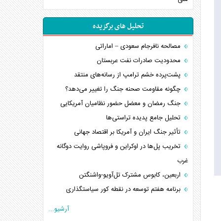
تحلیل های برگزیده
مصالحه نافرجام سعودی – اماراتی
محدودیت صادرات نفت عربستان
پشت‌پرده خشم ترامپ از رسانه‌های منتقد
چگونه مقاومت صحنه جنگ را تغییر می‌دهد؟
جنگ رمضان و معضل حضور نظامیان آمریکایی
تحلیل جامع پدیده تراستی‌ها
تأثیر جنگ ایران و آمریکا بر اقتصاد جهانی
تخریب پل‌ها در اوکراین و فروپاشی روایت دوگانه
غرب
اربعین، کابوس مشترک تل‌آویو-واشنگتن
برنامه هفتم توسعه در نقطه کور سیاستگذاری
کنوانسیون دریای خزر در راستای منافع ملی است؟
آرشیو...
اوکراین بازوی مخرب آمریکا در غرب آسیا