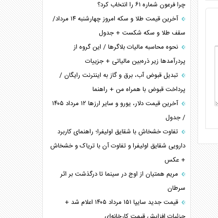
چرا فرعون شماره ۶۱ را انتخاب کرد؟
آخرین قیمت طلا و سکه امروز چهارشنبه ۱۴ مرداد/
سقف طلا و سکه شکست + جدول
نحوه محاسبه مالیات بلاگر‌ها / این گروه از
پردرآمد‌ها زیر ذره‌بین مالیاتی + جزییات
تبدیل قبوض آب، برق و گاز به اینترنت رایگان /
پرداخت قبوض با همراه من + راهنما
آخرین قیمت دلار، یورو و سایر ارز‌ها ۱۲ مرداد ۱۴۰۵
/ جدول
تفاوت خشخاش با شقایق اولیفرا؛ راهنمای کاربرد
دارویی شقایق اولیفرا و تفاوت آن با تریاک و خشخاش
+ عکس
مریم همتیان از اوج در سینما تا درگذشت بر اثر
سرطان
قیمت جدید سایپا ۱۵۱ مرداد ۱۴۰۵ اعلام شد +
جزئیات افزایش قیمت کارخانه‌ای