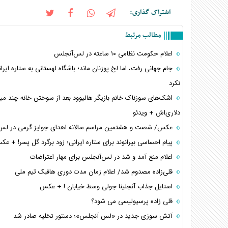
اشتراک گذاری:
مطالب مرتبط
اعلام حکومت نظامی ۱۰ ساعته در لس‌آنجلس
جام جهانی رفت، اما لخ پوزنان ماند؛ باشگاه لهستانی به ستاره ایر
نکرد
اشک‌های سوزناک خانم بازیگر هالیوود بعد از سوختن خانه چند می
دلاری‌اش + ویدئو
عکس/ شصت و هشتمین مراسم سالانه اهدای جوایز گرمی در ل
پیام احساسی بیرانوند برای ستاره ایرانی؛ زود برگرد گل پسر! + ع
اعلام منع آمد و شد در لس‌آنجلس برای مهار اعتراضات
قلی‌زاده مصدوم شد/ اعلام زمان مدت دوری هافبک تیم ملی
استایل جذاب آنجلینا جولی وسط خیابان ! + عکس
قلی زاده پرسپولیسی می شود؟
آتش سوزی جدید در «لس آنجلس»؛ دستور تخلیه صادر شد