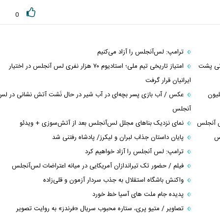
0
ترامپ: لس‌آنجلس را آزاد می‌کنیم
انی پشت
امتیاز تاریخی تیم ملی؛ استادیوم ۷۰ هزار نفری لس آنجلس در اختیار
ایرانیان قرار گرفت
لیون
عکس / آب بازی پسر بچه‌ای در آب شیر در حال نَشت آتش نشانی در ل
آنجلس
س آنجلس
نمای نزدیک بنا‌های مجلل لس‌آنجلس بعد از آتش‌سوزی + ویدئو
کس
پایان داستان جذاب لبران و لیکرز/ پادشاه رفتنی شد
ترامپ: لس آنجلس را آزاد خواهیم کرد
فیلم / حضور تک تیراندازان آمریکایی در میانه اعتراضات لس‌آنجلس
واکنش باشگاه استقلال به جذب سردار آزمون و قلی‌زاده
پدیده جام ملت های آسیا خط خورد
تصاویر / متیو پری، ستاره محبوب سریال «فرندز» به روایت تصویر