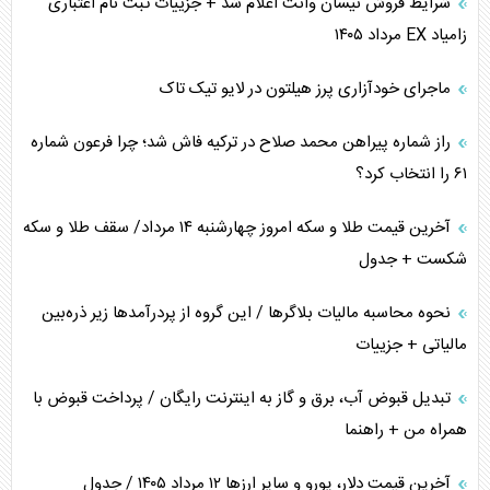
شرایط فروش نیسان وانت اعلام شد + جزییات ثبت نام اعتباری
زامیاد EX مرداد ۱۴۰۵
پیام، ظرفیت بالفعل‌نشده تجارت ایران
ماجرای خودآزاری پرز هیلتون در لایو تیک تاک
همسویی عربستان با سنتکام علیه متحدان ایران
راز شماره پیراهن محمد صلاح در ترکیه فاش شد؛ چرا فرعون شماره
ترامپ و توهم خلع سلاح حماس
۶۱ را انتخاب کرد؟
چرا کویت به دنبال شریک امنیتی جدید است؟
آخرین قیمت طلا و سکه امروز چهارشنبه ۱۴ مرداد/ سقف طلا و سکه
شکست + جدول
نحوه محاسبه مالیات بلاگر‌ها / این گروه از پردرآمد‌ها زیر ذره‌بین
مالیاتی + جزییات
تبدیل قبوض آب، برق و گاز به اینترنت رایگان / پرداخت قبوض با
همراه من + راهنما
آخرین قیمت دلار، یورو و سایر ارز‌ها ۱۲ مرداد ۱۴۰۵ / جدول