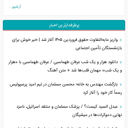
آرشیو...
جنگ رمضان و معضل حضور نظامیان آمریکایی
پرطرفدارترین اخبار
تحلیل جامع پدیده تراستی‌ها
واریز مابه‌التفاوت حقوق فروردین ۱۴۰۵ آغاز شد | خبر خوش برای
تأثیر جنگ ایران و آمریکا بر اقتصاد جهانی
بازنشستگان تأمین اجتماعی
تخریب پل‌ها در اوکراین و فروپاشی روایت دوگانه غرب
دانلود هزار و یک شب عرفان طهماسبی / عرفان طهماسبی با «هزار
اربعین، کابوس مشترک تل‌آویو-واشنگتن
و یک شب» مهمان قلب‌ها شد + متن آهنگ
برنامه هفتم توسعه در نقطه کور سیاستگذاری
بازگشت مهندس به خانه؛ محسن مسلمان در تیم امید پرسپولیس
رسماً کار خود را آغاز کرد
کنوانسیون دریای خزر در راستای منافع ملی است؟
عبدل السید کیست؟ / پزشک مسلمان و منتقد اسرائیل، نامزد
اوکراین بازوی مخرب آمریکا در غرب آسیا
نهایی دموکرات‌ها در میشیگان
اهمیت راهبردی اردن برای آمریکا