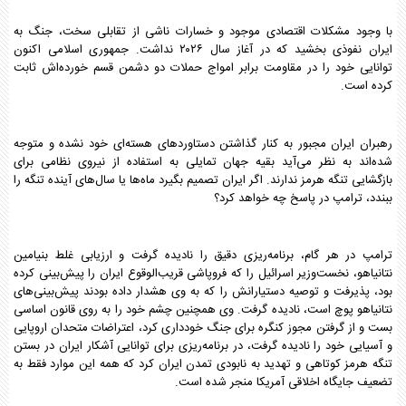
با وجود مشکلات اقتصادی موجود و خسارات ناشی از تقابلی سخت، جنگ به
ایران نفوذی بخشید که در آغاز سال ۲۰۲۶ نداشت. جمهوری اسلامی اکنون
توانایی خود را در مقاومت برابر امواج حملات دو دشمن قسم خورده‌اش ثابت
کرده است.
رهبران ایران مجبور به کنار گذاشتن دستاوردهای هسته‌ای خود نشده‌ و متوجه
شده‌اند به نظر می‌آید بقیه جهان تمایلی به استفاده از نیروی نظامی برای
بازگشایی تنگه هرمز ندارند. اگر ایران تصمیم بگیرد ماه‌ها یا سال‌های آینده تنگه را
ببندد، ترامپ در پاسخ چه خواهد کرد؟
ترامپ در هر گام، برنامه‌ریزی دقیق را نادیده گرفت و ارزیابی غلط بنیامین
نتانیاهو، نخست‌وزیر اسرائیل را که فروپاشی قریب‌الوقوع ایران را پیش‌بینی کرده
بود، پذیرفت و توصیه‌ دستیارانش را که به وی هشدار داده بودند پیش‌بینی‌های
نتانیاهو پوچ است، نادیده گرفت. وی همچنین چشم خود را به روی قانون اساسی
بست و از گرفتن مجوز کنگره برای جنگ خودداری کرد، اعتراضات متحدان اروپایی
و آسیایی خود را نادیده گرفت، در برنامه‌ریزی برای توانایی آشکار ایران در بستن
تنگه هرمز کوتاهی و تهدید به نابودی تمدن ایران کرد که همه این موارد فقط به
تضعیف جایگاه اخلاقی آمریکا منجر شده است.