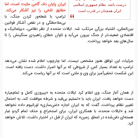
ایران پایان داد، گامی مثبت است، اما
درست باشد. نظام جمهوری اسلامی
حقایق تلخی را نیز آشکار می‌کند
.
ایران همچنان در قدرت است
ترامپ با شعله‌ور کردن جنگ، با
بی‌ملاحظگی و در نقض آشکار قوانین
بین‌المللی، اشتباه بزرگی مرتکب شد. ایالات متحده از نظر نظامی، دیپلماتیک و
اقتصادی ضعیف‌تر از جنگ بیرون می‌آید و تاوان خطای راهبردی سنگینش را تا
سال‌های بعد خواهد پرداخت.
جزئیات این توافق هنوز مشخص نیست، اما چارچوب اعلام شده نشان می‌دهد
ترامپ به تعداد بسیار کمی از شروطی که بر آنها اصرار داشت، دست یافته است.
این شکست تحقیرآمیز برای وی و ملتی است که بر آنها ریاست می‌کند.
از همان آغاز جنگ، وی اعلام کرد ایالات متحده به «پیروزی کامل و تمام‌عیار»
دست خواهد یافت، ایران باید با «تسلیم بی‌قید و شرط» موافقت کند، به احتمال
تغییر نظام پرداخت، گفت که به ایران اجازه «غنی‌سازی» اورانیوم داده نخواهد
شد و «ایالات متحده، با همکاری ایران، برای استخراج و حذف تمام گردو غبار
هسته‌ای دفن‌شده در اعماق زمین» که ایران از قبل در اختیار داشت، تلاش خواهد
کرد.