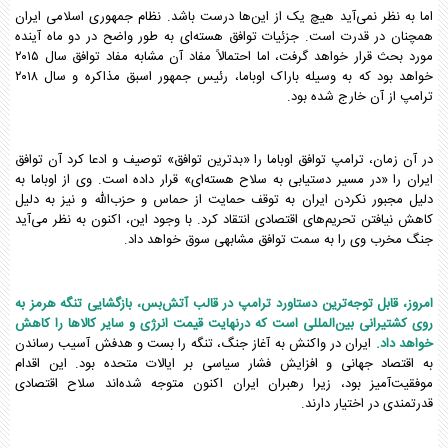
اما به نظر نمی‌آید هیچ یک از این‌ها درست باشد. نظام جمهوری اسلامی ایران
همچنان در قدرت است. جزئیات توافق هسته‌ای به طور واضح در دو ماه آینده
مورد بحث قرار خواهد گرفت، اما احتمالاً مفاد آن مشابه مفاد توافق سال ۲۰۱۵
خواهد بود که به وسیله باراک اوباما، رئیس جمهور اسبق مذاکره و سال ۲۰۱۸
ترامپ از آن خارج شده بود.
در آن زمان، ترامپ توافق اوباما را «بدترین توافق» توصیف و ادعا کرد آن توافق
ایران را «در مسیر دستیابی به سلاح هسته‌ای» قرار داده است. وی از اوباما به
دلیل مجبور نکردن ایران به توقف حمایت از حماس و حزب‌الله و نیز به دلیل
کاهش نیافتن تحریم‌های اقتصادی انتقاد کرد. با وجود این، اکنون به نظر می‌آید
جنگ مخرب وی را به سمت توافق مشابهی سوق خواهد داد.
امروز، قابل توجه‌ترین دستاورد ترامپ در قالب آتش‌بس، بازگشایی تنگه هرمز به
روی کشتیرانی بین‌المللی است که درنهایت قیمت انرژی و سایر کالاها را کاهش
خواهد داد.
ایران در واکنش به آغاز جنگ، تنگه را بست و هدفش آسیب رساندن
به اقتصاد جهانی و افزایش فشار سیاسی بر ایالات متحده بود. این اقدام
موفقیت‌آمیز بود، زیرا رهبران ایران اکنون متوجه شده‌اند سلاح اقتصادی
قدرتمندی در اختیار دارند.