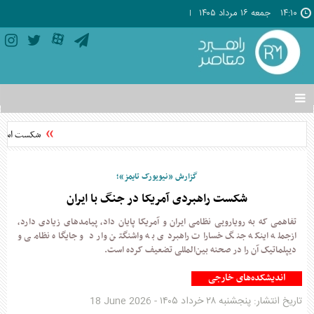
۱۴:۱۰
جمعه ۱۶ مرداد ۱۴۰۵
تغییر
وضعیت
منوی
شکست استثنا
سرویس
ها
گزارش «نیویورک تایمز»؛
شکست راهبردی آمریکا در جنگ با ایران
تفاهمی که به رویارویی نظامی ایران و آمریکا پایان داد، پیامدهای زیادی دارد،
ازجمله اینکه جنگ خسارات راهبردی به واشنگتن وارد و جایگاه نظامی و
دیپلماتیک آن را در صحنه بین‌المللی تضعیف کرده است.
اندیشکده‌های خارجی
تاریخ انتشار:
پنجشنبه ۲۸ خرداد ۱۴۰۵
-
18 June 2026