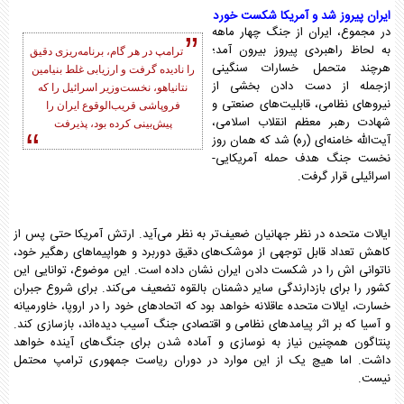
ایران پیروز شد و آمریکا شکست خورد
در مجموع، ایران از جنگ چهار ماهه
به لحاظ راهبردی پیروز بیرون آمد؛
ترامپ در هر گام، برنامه‌ریزی دقیق
هرچند متحمل خسارات سنگینی
را نادیده گرفت و ارزیابی غلط بنیامین
ازجمله از دست دادن بخشی از
نتانیاهو، نخست‌وزیر اسرائیل را که
نیروهای نظامی، قابلیت‌های صنعتی و
فروپاشی قریب‌الوقوع ایران را
شهادت رهبر معظم انقلاب اسلامی،
پیش‌بینی کرده بود، پذیرفت
آیت‌الله خامنه‌ای (ره) شد که همان روز
نخست جنگ هدف حمله آمریکایی-
اسرائیلی قرار گرفت.
ایالات متحده در نظر جهانیان ضعیف‌تر به نظر می‌آید. ارتش آمریکا حتی پس از
کاهش تعداد قابل توجهی از موشک‌های دقیق دوربرد و هواپیماهای رهگیر خود،
ناتوانی اش را در شکست دادن ایران نشان داده است. این موضوع، توانایی این
کشور را برای بازدارندگی سایر دشمنان بالقوه تضعیف می‌کند. برای شروع جبران
خسارت، ایالات متحده عاقلانه خواهد بود که اتحادهای خود را در اروپا، خاورمیانه
و آسیا که بر اثر پیامدهای نظامی و اقتصادی جنگ آسیب دیده‌اند، بازسازی کند.
پنتاگون همچنین نیاز به نوسازی و آماده شدن برای جنگ‌های آینده خواهد
داشت. اما هیچ یک از این موارد در دوران ریاست جمهوری ترامپ محتمل
نیست.