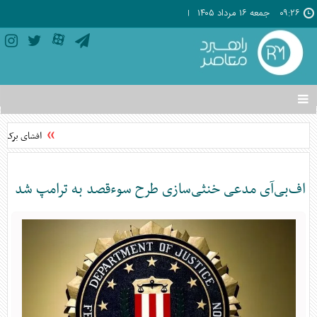
۰۹:۲۶
جمعه ۱۶ مرداد ۱۴۰۵
تغییر
وضعیت
منوی
افشای برکناری
سرویس
ها
اف‌بی‌آی مدعی خنثی‌سازی طرح سوءقصد به ترامپ شد