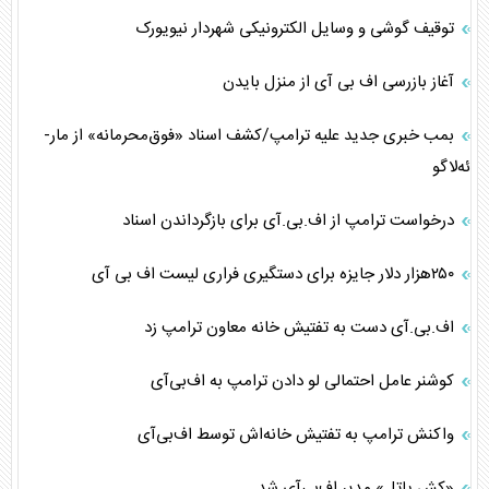
توقیف گوشی و وسایل الکترونیکی شهردار نیویورک
آغاز بازرسی اف بی آی از منزل بایدن
بمب خبری جدید علیه ترامپ/کشف اسناد «فوق‌محرمانه» از مار-
ئه‌لاگو
درخواست ترامپ از اف.بی.آی برای بازگرداندن اسناد
۲۵۰هزار دلار جایزه برای دستگیری فراری لیست اف بی آی
اف.بی.آی دست به تفتیش خانه معاون ترامپ زد
کوشنر عامل احتمالی لو دادن ترامپ به اف‌بی‌آی
واکنش ترامپ به تفتیش خانه‌اش توسط اف‌بی‌آی
«کش پاتل» مدیر اف‌بی‌آی شد