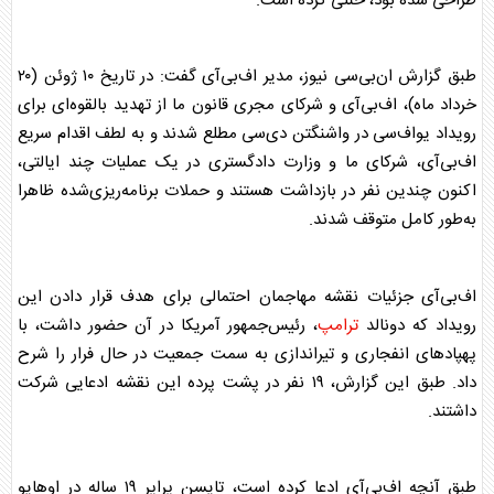
طراحی شده بود، خنثی کرده است.
طبق گزارش ان‌بی‌سی نیوز، مدیر اف‌بی‌آی گفت: در تاریخ ۱۰ ژوئن (۲۰
خرداد ماه)، اف‌بی‌آی و شرکای مجری قانون ما از تهدید بالقوه‌ای برای
رویداد یواف‌سی در واشنگتن دی‌سی مطلع شدند و به لطف اقدام سریع
اف‌بی‌آی، شرکای ما و وزارت دادگستری در یک عملیات چند ایالتی،
اکنون چندین نفر در بازداشت هستند و حملات برنامه‌ریزی‌شده ظاهرا
به‌طور کامل متوقف شدند.
اف‌بی‌آی جزئیات نقشه مهاجمان احتمالی برای هدف قرار دادن این
رویداد که دونالد
ترامپ
، رئیس‌جمهور آمریکا در آن حضور داشت، با
پهپاد‌های انفجاری و تیراندازی به سمت جمعیت در حال فرار را شرح
داد. طبق این گزارش، ۱۹ نفر در پشت پرده این نقشه ادعایی شرکت
داشتند.
طبق آنچه اف‌بی‌آی ادعا کرده است، تایسن پراپر ۱۹ ساله در اوهایو