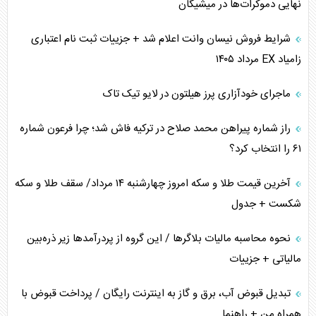
نهایی دموکرات‌ها در میشیگان
ترامپ و توهم خلع سلاح حماس
شرایط فروش نیسان وانت اعلام شد + جزییات ثبت نام اعتباری
زامیاد EX مرداد ۱۴۰۵
چرا کویت به دنبال شریک امنیتی جدید است؟
ماجرای خودآزاری پرز هیلتون در لایو تیک تاک
اعتراف غرب به قدرت ایران در تثبیت معادلات
راز شماره پیراهن محمد صلاح در ترکیه فاش شد؛ چرا فرعون شماره
خطای راهبردی ترامپ مقابل برزیل
۶۱ را انتخاب کرد؟
متن و حاشیه سفر نتانیاهو به آمریکا
آخرین قیمت طلا و سکه امروز چهارشنبه ۱۴ مرداد/ سقف طلا و سکه
شکست + جدول
نحوه محاسبه مالیات بلاگر‌ها / این گروه از پردرآمد‌ها زیر ذره‌بین
مالیاتی + جزییات
تبدیل قبوض آب، برق و گاز به اینترنت رایگان / پرداخت قبوض با
همراه من + راهنما