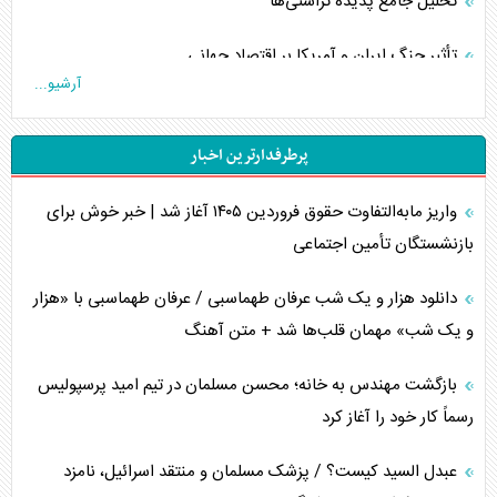
تحلیل جامع پدیده تراستی‌ها
تأثیر جنگ ایران و آمریکا بر اقتصاد جهانی
آرشیو...
تخریب پل‌ها در اوکراین و فروپاشی روایت دوگانه غرب
پرطرفدارترین اخبار
اربعین، کابوس مشترک تل‌آویو-واشنگتن
واریز مابه‌التفاوت حقوق فروردین ۱۴۰۵ آغاز شد | خبر خوش برای
برنامه هفتم توسعه در نقطه کور سیاستگذاری
بازنشستگان تأمین اجتماعی
کنوانسیون دریای خزر در راستای منافع ملی است؟
دانلود هزار و یک شب عرفان طهماسبی / عرفان طهماسبی با «هزار
اوکراین بازوی مخرب آمریکا در غرب آسیا
و یک شب» مهمان قلب‌ها شد + متن آهنگ
اهمیت راهبردی اردن برای آمریکا
بازگشت مهندس به خانه؛ محسن مسلمان در تیم امید پرسپولیس
رسماً کار خود را آغاز کرد
پیام، ظرفیت بالفعل‌نشده تجارت ایران
عبدل السید کیست؟ / پزشک مسلمان و منتقد اسرائیل، نامزد
همسویی عربستان با سنتکام علیه متحدان ایران