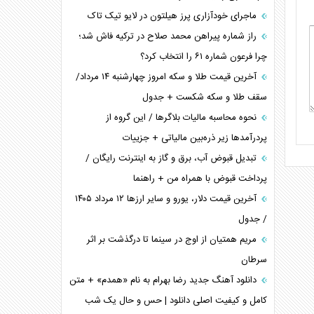
ماجرای خودآزاری پرز هیلتون در لایو تیک تاک
راز شماره پیراهن محمد صلاح در ترکیه فاش شد؛
چرا فرعون شماره ۶۱ را انتخاب کرد؟
آخرین قیمت طلا و سکه امروز چهارشنبه ۱۴ مرداد/
سقف طلا و سکه شکست + جدول
نحوه محاسبه مالیات بلاگر‌ها / این گروه از
پردرآمد‌ها زیر ذره‌بین مالیاتی + جزییات
تبدیل قبوض آب، برق و گاز به اینترنت رایگان /
پرداخت قبوض با همراه من + راهنما
آخرین قیمت دلار، یورو و سایر ارز‌ها ۱۲ مرداد ۱۴۰۵
/ جدول
مریم همتیان از اوج در سینما تا درگذشت بر اثر
سرطان
دانلود آهنگ جدید رضا بهرام به نام «همدم» + متن
کامل و کیفیت اصلی دانلود | حس و حال یک شب