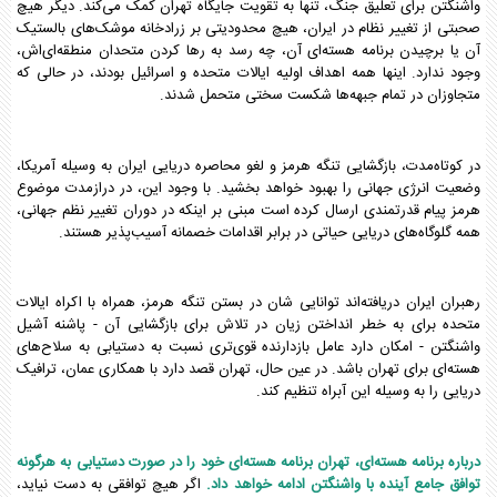
واشنگتن برای تعلیق جنگ، تنها به تقویت جایگاه تهران کمک می‌کند. دیگر هیچ
صحبتی از تغییر نظام در ایران، هیچ محدودیتی بر زرادخانه موشک‌های بالستیک
آن یا برچیدن برنامه هسته‌ای آن، چه رسد به رها کردن متحدان منطقه‌ای‌اش،
وجود ندارد. اینها همه اهداف اولیه ایالات متحده و اسرائیل بودند، در حالی که
متجاوزان در تمام جبهه‌ها شکست سختی متحمل شدند.
در کوتاه‌مدت، بازگشایی تنگه هرمز و لغو محاصره دریایی ایران به وسیله آمریکا،
وضعیت انرژی جهانی را بهبود خواهد بخشید. با وجود این، در درازمدت موضوع
هرمز پیام قدرتمندی ارسال کرده است مبنی بر اینکه در دوران تغییر نظم جهانی،
همه گلوگاه‌های دریایی حیاتی در برابر اقدامات خصمانه آسیب‌پذیر هستند.
رهبران ایران دریافته‌اند توانایی شان در بستن تنگه هرمز، همراه با اکراه ایالات
متحده برای به خطر انداختن زیان در تلاش برای بازگشایی آن - پاشنه آشیل
واشنگتن - امکان دارد عامل بازدارنده قوی‌تری نسبت به دستیابی به سلاح‌های
هسته‌ای برای تهران باشد. در عین حال، تهران قصد دارد با همکاری عمان، ترافیک
دریایی را به وسیله این آبراه تنظیم کند.
درباره برنامه هسته‌ای، تهران برنامه هسته‌ای خود را در صورت دستیابی به هرگونه
توافق جامع آینده با واشنگتن ادامه خواهد داد.
اگر هیچ توافقی به دست نیاید،