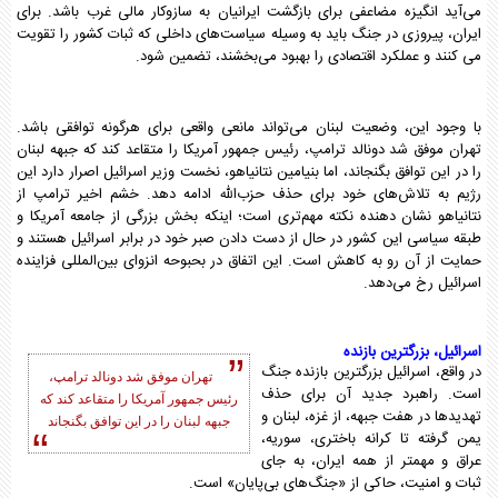
می‌آید انگیزه مضاعفی برای بازگشت ایرانیان به سازوکار مالی غرب باشد. برای
ایران، پیروزی در جنگ باید به وسیله سیاست‌های داخلی که ثبات کشور را تقویت
می کنند و عملکرد اقتصادی را بهبود می‌بخشند، تضمین شود.
با وجود این، وضعیت لبنان می‌تواند مانعی واقعی برای هرگونه توافقی باشد.
تهران موفق شد دونالد ترامپ، رئیس جمهور آمریکا را متقاعد کند که جبهه لبنان
را در این توافق بگنجاند، اما بنیامین نتانیاهو، نخست وزیر اسرائیل اصرار دارد این
رژیم به تلاش‌های خود برای حذف حزب‌الله ادامه دهد. خشم اخیر ترامپ از
نتانیاهو نشان دهنده نکته مهم‌تری است؛ اینکه بخش بزرگی از جامعه آمریکا و
طبقه سیاسی این کشور در حال از دست دادن صبر خود در برابر اسرائیل هستند و
حمایت از آن رو به کاهش است. این اتفاق در بحبوحه انزوای بین‌المللی فزاینده
اسرائیل رخ می‌دهد.
اسرائیل، بزرگترین بازنده
در واقع، اسرائیل بزرگترین بازنده جنگ
تهران موفق شد دونالد ترامپ،
است. راهبرد جدید آن برای حذف
رئیس جمهور آمریکا را متقاعد کند که
تهدیدها در هفت جبهه، از غزه، لبنان و
جبهه لبنان را در این توافق بگنجاند
یمن گرفته تا کرانه باختری، سوریه،
عراق و مهمتر از همه ایران، به جای
ثبات و امنیت، حاکی از «جنگ‌های بی‌پایان» است.