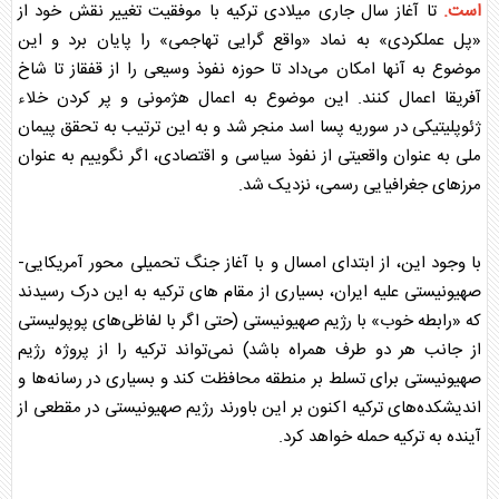
است.
تا آغاز سال جاری میلادی ترکیه با موفقیت تغییر نقش خود از
«پل عملکردی» به نماد «واقع گرایی تهاجمی» را پایان برد و این
موضوع به آنها امکان می‌داد تا حوزه نفوذ وسیعی را از قفقاز تا شاخ
آفریقا اعمال کنند. این موضوع به اعمال هژمونی و پر کردن خلاء
ژئوپلیتیکی در
سوریه
پسا اسد منجر شد و به این ترتیب به تحقق پیمان
ملی به عنوان واقعیتی از نفوذ سیاسی و اقتصادی، اگر نگوییم به عنوان
مرزهای جغرافیایی رسمی، نزدیک شد.
با وجود این، از ابتدای امسال و با آغاز جنگ تحمیلی محور آمریکایی-
صهیونیستی علیه ایران، بسیاری از مقام های ترکیه به این درک رسیدند
که «رابطه خوب» با
رژیم صهیونیستی
(حتی اگر با لفاظی‌های پوپولیستی
از جانب هر دو طرف همراه باشد) نمی‌تواند ترکیه را از پروژه
رژیم
صهیونیستی
برای تسلط بر منطقه محافظت کند و بسیاری در رسانه‌ها و
اندیشکده‌های ترکیه اکنون بر این باورند
رژیم صهیونیستی
در مقطعی از
آینده به ترکیه حمله خواهد کرد.