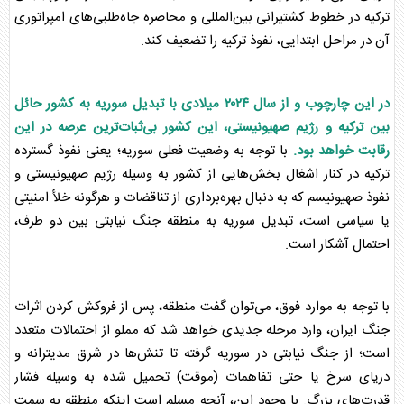
ترکیه در خطوط کشتیرانی بین‌المللی و محاصره جاه‌طلبی‌های امپراتوری
آن در مراحل ابتدایی، نفوذ ترکیه را تضعیف کند.
در این چارچوب و از سال ۲۰۲۴ میلادی با تبدیل
سوریه
به کشور حائل
بین ترکیه و
رژیم صهیونیستی
، این کشور بی‌ثبات‌ترین عرصه در این
رقابت خواهد بود.
با توجه به وضعیت فعلی
سوریه
؛ یعنی نفوذ گسترده
ترکیه در کنار اشغال بخش‌هایی از کشور به وسیله
رژیم صهیونیستی
و
نفوذ صهیونیسم که به دنبال بهره‌برداری از تناقضات و هرگونه خلأ امنیتی
یا سیاسی است، تبدیل
سوریه
به منطقه جنگ نیابتی بین دو طرف،
احتمال آشکار است.
با توجه به موارد فوق، می‌توان گفت منطقه، پس از فروکش کردن اثرات
جنگ ایران، وارد مرحله جدیدی خواهد شد که مملو از احتمالات متعدد
است؛ از جنگ نیابتی در
سوریه
گرفته تا تنش‌ها در شرق مدیترانه و
دریای سرخ یا حتی تفاهمات (موقت) تحمیل شده به وسیله فشار
قدرت‌های بزرگ. با وجود این، آنچه مسلم است اینکه منطقه به سمت