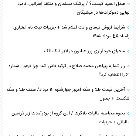
عبدل السید کیست؟ / پزشک مسلمان و منتقد اسرائیل، نامزد
خطای راهبردی ترامپ مقابل برزیل
نهایی دموکرات‌ها در میشیگان
متن و حاشیه سفر نتانیاهو به آمریکا
شرایط فروش نیسان وانت اعلام شد + جزییات ثبت نام اعتباری
زامیاد EX مرداد ۱۴۰۵
نقش راهبردی ایران در دیپلماسی غذایی جهان
ماجرای خودآزاری پرز هیلتون در لایو تیک تاک
فضای مجازی، چالش تربیتی خانواده‌ها
راز شماره پیراهن محمد صلاح در ترکیه فاش شد؛ چرا فرعون شماره
پیامدهای خطرناک حمله اوکراین به کشتی ایرانی
۶۱ را انتخاب کرد؟
تجارت خارجی، تحریم و محاصره
آخرین قیمت طلا و سکه امروز چهارشنبه ۱۴ مرداد/ سقف طلا و سکه
شکست + جدول
نحوه محاسبه مالیات بلاگر‌ها / این گروه از پردرآمد‌ها زیر ذره‌بین
مالیاتی + جزییات