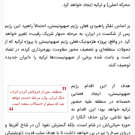
محرکه اصلی) و ترکیه ایجاد خواهد کرد.
بر اساس تفکر راهبردی فعلی
رژیم صهیونیستی
، احتمالاً راهبرد این رژیم
پس از شکست در ایران، به مرحله «مهار شریک رقیب» تغییر خواهد
کرد. در واقع، پروژه هژمونیک فعلی
رژیم صهیونیستی
با پروژه ترکیه که از
تحولات منطقه‌ای و تضعیف محور مقاومت بهره‌برداری کرده، در تضاد
است و باعث شده برخی از صهیونیست‌ها ترکیه را «ایران جدید»
توصیف کنند.
هدف از این اقدام
رژیم
منطقه، پس از فروکش کردن اثرات
صهیونیستی
، ایجاد فضایی
جنگ ایران، وارد مرحله جدیدی خواهد
خصمانه در منطقه علیه حضور
شد که مملو از احتمالات متعدد است
ترکیه خواهد بود؛ این اقدام نه
تنها تلاشی برای حذف آنکارا از
حوزه حیاتی‌اش در شام است، بلکه گسترش نفوذ آن در شاخ آفریقا و
دریای سرخ را نیز در پی خواهد داشت تا با هدف سلب قدرت ژئوپلیتیکی