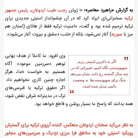
به گزارش «راهبرد معاصر»؛
۱۰ ژوئن
رجب طیب اردوغان
،
رئیس جمهور
ترکیه
سخنرانی‌ای ایراد کرد که در آن چشم‌انداز امنیتی جدیدی برای
ترکیه ترسیم شده بود و گفت، «امنیت ترکیه فقط از هاتای (استان هم
مرز با
سوریه
) آغاز نمی‌شود، بلکه از حلب، دمشق و بیروت آغاز می‌شود».
وی افزود: ما کاملاً از هدف نهایی
اگر به دکترین امنیتی
رژیم
توهم «سرزمین موعود» آگاه
صهیونیستی
نگاه کنیم، تغییراتی که در
هستیم. به خواست خدا، هرگز
چند سال گذشته رخ داده، نشان می‌دهد
اجازه چنین کاری نخواهیم داد.
جنگ برای صهیونیست‌ها به وضعیت
دائمی تبدیل شده است
اگر حقوق ترکیه یا قبرسی‌های
ترک در مدیترانه شرقی نقض شود،
همه بدانند که پاسخ ما بسیار روشن و قاطع خواهد بود.
به نظر می‌آید سخنان اردوغان منعکس کننده آرزوی ترکیه برای گسترش
رویکرد امنیتی خود به مناطق فرا مرزی نزدیک و سرزمین‌های مجاور