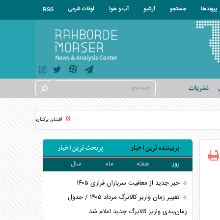
پیوندها
جستجو
آرشیو
آب و هوا
اوقات شرعی
RSS
نشریات
افشای برکناری در موساد پس از شکست
پربیننده ترین اخبار
پربحث ترین اخبار
روز
هفته
ماه
سال
خبر جدید از معافیت سربازان فراری ۱۴۰۵
تغییر زمان واریز کالابرگ مرداد ۱۴۰۵ / جدول
زمان‌بندی واریز کالابرگ جدید اعلام شد