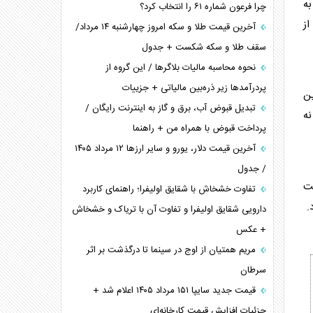
به
چرا فرعون شماره ۶۱ را انتخاب کرد؟
ز
آخرین قیمت طلا و سکه امروز چهارشنبه ۱۴ مرداد/
سقف طلا و سکه شکست + جدول
نحوه محاسبه مالیات بلاگر‌ها / این گروه از
پردرآمد‌ها زیر ذره‌بین مالیاتی + جزییات
ین
تبدیل قبوض آب، برق و گاز به اینترنت رایگان /
نه
پرداخت قبوض با همراه من + راهنما
آخرین قیمت دلار، یورو و سایر ارز‌ها ۱۲ مرداد ۱۴۰۵
/ جدول
ت
تفاوت خشخاش با شقایق اولیفرا؛ راهنمای کاربرد
.
دارویی شقایق اولیفرا و تفاوت آن با تریاک و خشخاش
+ عکس
مریم همتیان از اوج در سینما تا درگذشت بر اثر
سرطان
قیمت جدید سایپا ۱۵۱ مرداد ۱۴۰۵ اعلام شد +
جزئیات افزایش قیمت کارخانه‌ای