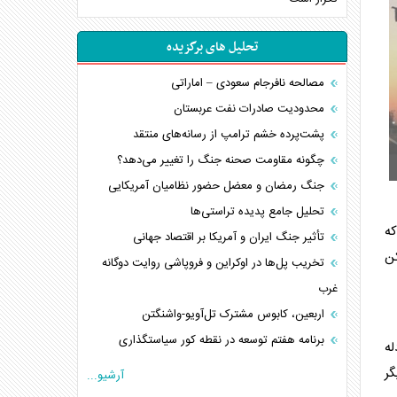
تحلیل های برگزیده
مصالحه نافرجام سعودی – اماراتی
محدودیت صادرات نفت عربستان
پشت‌پرده خشم ترامپ از رسانه‌های منتقد
چگونه مقاومت صحنه جنگ را تغییر می‌دهد؟
جنگ رمضان و معضل حضور نظامیان آمریکایی
تحلیل جامع پدیده تراستی‌ها
که
تأثیر جنگ ایران و آمریکا بر اقتصاد جهانی
ن
تخریب پل‌ها در اوکراین و فروپاشی روایت دوگانه
غرب
اربعین، کابوس مشترک تل‌آویو-واشنگتن
برنامه هفتم توسعه در نقطه کور سیاستگذاری
له
کنوانسیون دریای خزر در راستای منافع ملی است؟
گر
آرشیو...
اوکراین بازوی مخرب آمریکا در غرب آسیا