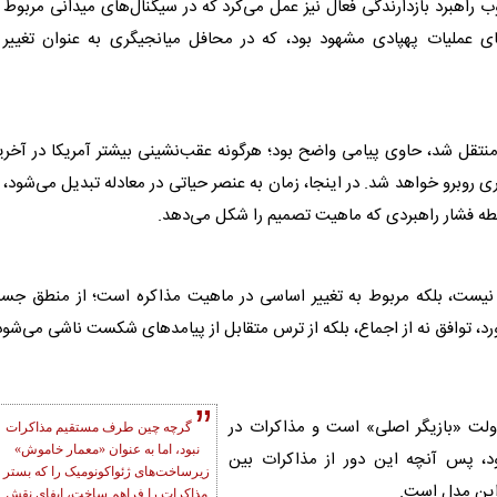
وب راهبرد
بازدارندگی
فعال نیز عمل می‌کرد که در سیگنال‌های میدانی مربوط 
 عملیات پهپادی مشهود بود، که در محافل میانجیگری به عنوان تغییر ا
ا منتقل شد، حاوی پیامی واضح بود؛ هرگونه عقب‌نشینی بیشتر آمریکا در آخر
ی روبرو خواهد شد. در اینجا، زمان به عنصر حیاتی در معادله تبدیل می‌شود، 
 نقطه فشار راهبردی که ماهیت تصمیم را شکل می‌دهد.
ه نیست، بلکه مربوط به تغییر اساسی در ماهیت
مذاکره
است؛ از منطق جس
، توافق نه از اجماع، بلکه از ترس متقابل از پیامدهای شکست ناشی می‌شود
دولت «بازیگر اصلی» است و مذاکرات در
گرچه چین طرف مستقیم مذاکرات
نبود، اما به عنوان «معمار خاموش»
د، پس آنچه این دور از مذاکرات بین
زیرساخت‌های ژئواکونومیک را که بستر
ی این مدل است.
مذاکرات را فراهم ساخت، ایفای نقش