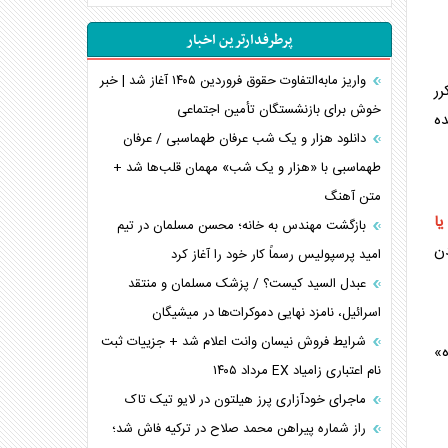
اهمیت راهبردی اردن برای آمریکا
پرطرفدارترین اخبار
پیام، ظرفیت بالفعل‌نشده تجارت ایران
همسویی عربستان با سنتکام علیه متحدان ایران
واریز مابه‌التفاوت حقوق فروردین ۱۴۰۵ آغاز شد | خبر
رر
ترامپ و توهم خلع سلاح حماس
خوش برای بازنشستگان تأمین اجتماعی
ده
چرا کویت به دنبال شریک امنیتی جدید است؟
دانلود هزار و یک شب عرفان طهماسبی / عرفان
اعتراف غرب به قدرت ایران در تثبیت معادلات
طهماسبی با «هزار و یک شب» مهمان قلب‌ها شد +
متن آهنگ
خطای راهبردی ترامپ مقابل برزیل
یا
متن و حاشیه سفر نتانیاهو به آمریکا
بازگشت مهندس به خانه؛ محسن مسلمان در تیم
دن
امید پرسپولیس رسماً کار خود را آغاز کرد
عبدل السید کیست؟ / پزشک مسلمان و منتقد
اسرائیل، نامزد نهایی دموکرات‌ها در میشیگان
شرایط فروش نیسان وانت اعلام شد + جزییات ثبت
ه»
نام اعتباری زامیاد EX مرداد ۱۴۰۵
ماجرای خودآزاری پرز هیلتون در لایو تیک تاک
راز شماره پیراهن محمد صلاح در ترکیه فاش شد؛