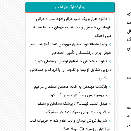
پرطرفدارترین اخبار
که
دانلود هزار و یک شب عرفان طهماسبی / عرفان
ده
طهماسبی با «هزار و یک شب» مهمان قلب‌ها شد +
ال
متن آهنگ
یگ
واریز مابه‌التفاوت حقوق فروردین ۱۴۰۵ آغاز شد | خبر
ان
خوش برای بازنشستگان تأمین اجتماعی
تفاوت خشخاش با شقایق اولیفرا؛ راهنمای کاربرد
دارویی شقایق اولیفرا و تفاوت آن با تریاک و خشخاش
ت
+ عکس
بازگشت مهندس به خانه؛ محسن مسلمان در تیم
امید پرسپولیس رسماً کار خود را آغاز کرد
عبدل السید کیست؟ / پزشک مسلمان و منتقد
ه
اسرائیل، نامزد نهایی دموکرات‌ها در میشیگان
رشنبه ۳۱ تیرماه به
شرایط فروش نیسان وانت اعلام شد + جزییات ثبت
نام اعتباری زامیاد EX مرداد ۱۴۰۵