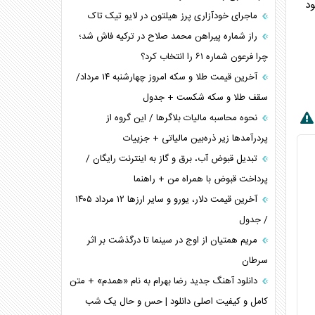
د
ماجرای خودآزاری پرز هیلتون در لایو تیک تاک
راز شماره پیراهن محمد صلاح در ترکیه فاش شد؛
چرا فرعون شماره ۶۱ را انتخاب کرد؟
آخرین قیمت طلا و سکه امروز چهارشنبه ۱۴ مرداد/
سقف طلا و سکه شکست + جدول
نحوه محاسبه مالیات بلاگر‌ها / این گروه از
پردرآمد‌ها زیر ذره‌بین مالیاتی + جزییات
تبدیل قبوض آب، برق و گاز به اینترنت رایگان /
پرداخت قبوض با همراه من + راهنما
آخرین قیمت دلار، یورو و سایر ارز‌ها ۱۲ مرداد ۱۴۰۵
/ جدول
مریم همتیان از اوج در سینما تا درگذشت بر اثر
سرطان
دانلود آهنگ جدید رضا بهرام به نام «همدم» + متن
کامل و کیفیت اصلی دانلود | حس و حال یک شب