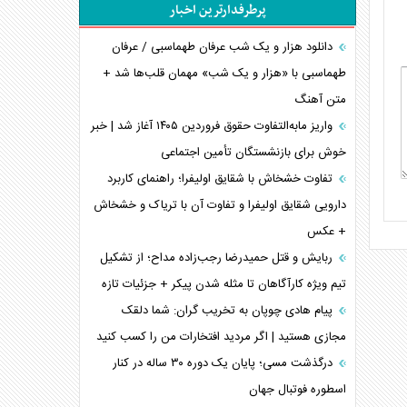
پرطرفدارترین اخبار
خبرنگار، خط مقدم جبهه روایت و پاسدار انسجام
ملی
دانلود هزار و یک شب عرفان طهماسبی / عرفان
مصالحه نافرجام سعودی – اماراتی
طهماسبی با «هزار و یک شب» مهمان قلب‌ها شد +
متن آهنگ
محدودیت صادرات نفت عربستان
پشت‌پرده خشم ترامپ از رسانه‌های منتقد
واریز مابه‌التفاوت حقوق فروردین ۱۴۰۵ آغاز شد | خبر
خوش برای بازنشستگان تأمین اجتماعی
چگونه مقاومت صحنه جنگ را تغییر می‌دهد؟
جنگ رمضان و معضل حضور نظامیان آمریکایی
تفاوت خشخاش با شقایق اولیفرا؛ راهنمای کاربرد
تحلیل جامع پدیده تراستی‌ها
دارویی شقایق اولیفرا و تفاوت آن با تریاک و خشخاش
+ عکس
تأثیر جنگ ایران و آمریکا بر اقتصاد جهانی
تخریب پل‌ها در اوکراین و فروپاشی روایت دوگانه
ربایش و قتل حمیدرضا رجب‌زاده مداح؛ از تشکیل
غرب
تیم ویژه کارآگاهان تا مثله شدن پیکر + جزئیات تازه
اربعین، کابوس مشترک تل‌آویو-واشنگتن
پیام هادی چوپان به تخریب گران: شما دلقک
مجازی هستید | اگر مردید افتخارات من را کسب کنید
درگذشت مسی؛ پایان یک دوره ۳۰ ساله در کنار
اسطوره فوتبال جهان