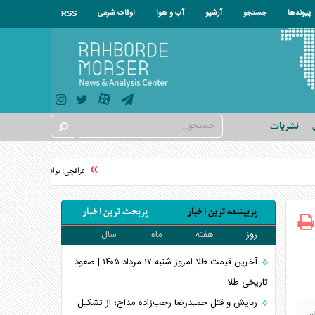
پیوندها
جستجو
آرشیو
آب و هوا
اوقات شرعی
RSS
نشریات
عراقچی: توافق با عمان نزدیک است/ سهم ۱۱ درصدی ایران از خ
پربیننده ترین اخبار
پربحث ترین اخبار
روز
هفته
ماه
سال
آخرین قیمت طلا امروز شنبه ۱۷ مرداد ۱۴۰۵ | صعود
تاریخی طلا
ربایش و قتل حمیدرضا رجب‌زاده مداح؛ از تشکیل