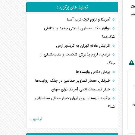
ین
تحلیل های برگزیده
»،
آمریکا و لزوم ترک غرب آسیا
توافق مکه، معماری امنیتی جدید یا ائتلافی
شکننده؟
افزایش علاقه تهران به کریدور ارس
ترامپ، لزوم پذیرش شکست و عقب‌نشینی از
جنگ
پیمان دفاعی‌ وابسته‌ها
خبرنگار، معمار تصاویر حماسی در جنگ روایت‌ها
خطر تسلیحات اتمی آمریکا برای جهان
چگونه عربستان برابر ایران دچار خطای محاسباتی
ق
شد؟
جاده ابریشم فضایی/ نفوذ راهبردی و فرازمینی
آرشیو...
چین
انصارالله و تثبیت معادله «محاصره برابر محاصره»