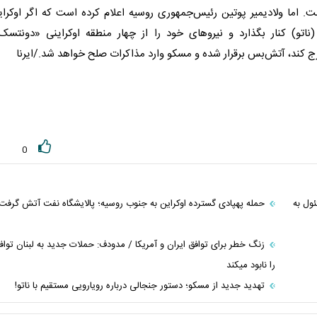
ست. اما ولادیمیر پوتین رئیس‌جمهوری
روسیه
اعلام کرده است که اگر اوکرا
ناتو) کنار بگذارد و نیروهای خود را از چهار منطقه اوکراینی «دونتسک
 کند، آتش‌بس برقرار شده و مسکو وارد مذاکرات صلح خواهد شد./ایرنا
0
ول به
حمله پهپادی گسترده اوکراین به جنوب روسیه؛ پالایشگاه نفت آتش گرفت
زنگ خطر برای توافق ایران و آمریکا / مدودف: حملات جدید به لبنان تواف
را نابود میکند
تهدید جدید از مسکو؛ دستور جنجالی درباره رویارویی مستقیم با ناتو!