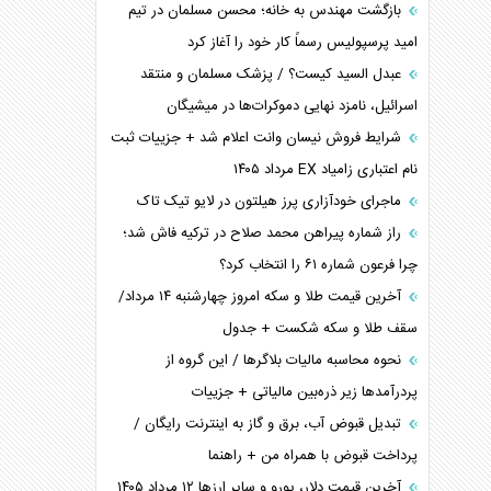
بازگشت مهندس به خانه؛ محسن مسلمان در تیم
امید پرسپولیس رسماً کار خود را آغاز کرد
عبدل السید کیست؟ / پزشک مسلمان و منتقد
اسرائیل، نامزد نهایی دموکرات‌ها در میشیگان
شرایط فروش نیسان وانت اعلام شد + جزییات ثبت
نام اعتباری زامیاد EX مرداد ۱۴۰۵
ماجرای خودآزاری پرز هیلتون در لایو تیک تاک
راز شماره پیراهن محمد صلاح در ترکیه فاش شد؛
چرا فرعون شماره ۶۱ را انتخاب کرد؟
آخرین قیمت طلا و سکه امروز چهارشنبه ۱۴ مرداد/
سقف طلا و سکه شکست + جدول
نحوه محاسبه مالیات بلاگر‌ها / این گروه از
پردرآمد‌ها زیر ذره‌بین مالیاتی + جزییات
تبدیل قبوض آب، برق و گاز به اینترنت رایگان /
پرداخت قبوض با همراه من + راهنما
آخرین قیمت دلار، یورو و سایر ارز‌ها ۱۲ مرداد ۱۴۰۵