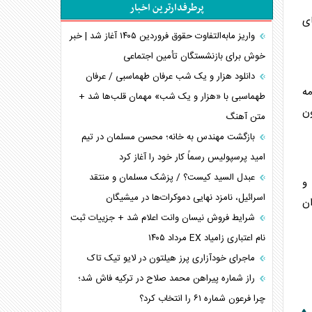
پرطرفدارترین اخبار
اربعین، کابوس مشترک تل‌آویو-واشنگتن
ی
برنامه هفتم توسعه در نقطه کور سیاستگذاری
واریز مابه‌التفاوت حقوق فروردین ۱۴۰۵ آغاز شد | خبر
خوش برای بازنشستگان تأمین اجتماعی
کنوانسیون دریای خزر در راستای منافع ملی است؟
اوکراین بازوی مخرب آمریکا در غرب آسیا
دانلود هزار و یک شب عرفان طهماسبی / عرفان
مه
اهمیت راهبردی اردن برای آمریکا
طهماسبی با «هزار و یک شب» مهمان قلب‌ها شد +
ون
متن آهنگ
پیام، ظرفیت بالفعل‌نشده تجارت ایران
همسویی عربستان با سنتکام علیه متحدان ایران
بازگشت مهندس به خانه؛ محسن مسلمان در تیم
ترامپ و توهم خلع سلاح حماس
امید پرسپولیس رسماً کار خود را آغاز کرد
چرا کویت به دنبال شریک امنیتی جدید است؟
عبدل السید کیست؟ / پزشک مسلمان و منتقد
 و
اسرائیل، نامزد نهایی دموکرات‌ها در میشیگان
ان
شرایط فروش نیسان وانت اعلام شد + جزییات ثبت
نام اعتباری زامیاد EX مرداد ۱۴۰۵
ماجرای خودآزاری پرز هیلتون در لایو تیک تاک
راز شماره پیراهن محمد صلاح در ترکیه فاش شد؛
چرا فرعون شماره ۶۱ را انتخاب کرد؟