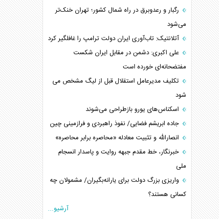
رگبار و رعدوبرق در راه شمال کشور؛ تهران خنک‌تر
می‌شود
آتلانتیک: تاب‌آوری ایران دولت ترامپ را غافلگیر کرد
علی اکبری: دشمن در مقابل ایران شکست
مفتضحانه‌ای خورده است
تکلیف مدیرعامل استقلال قبل از لیگ مشخص می
شود
اسکناس‌های یورو بازطراحی می‌شوند
جاده ابریشم فضایی/ نفوذ راهبردی و فرازمینی چین
انصارالله و تثبیت معادله «محاصره برابر محاصره»
خبرنگار، خط مقدم جبهه روایت و پاسدار انسجام
ملی
واریزی بزرگ دولت برای یارانه‌بگیران/ مشمولان چه
کسانی هستند؟
آرشیو...