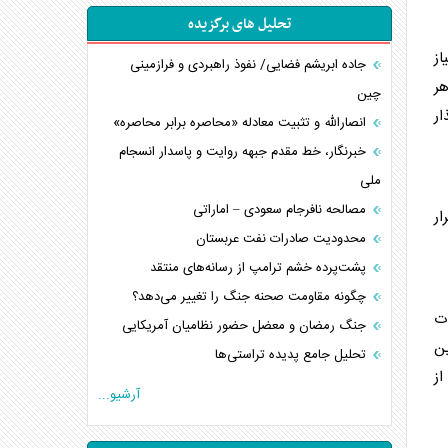
تحلیل های برگزیده
از
جاده ابریشم فضایی/ نفوذ راهبردی و فرازمینی
هر
چین
ار
انصارالله و تثبیت معادله «محاصره برابر محاصره»
خبرنگار، خط مقدم جبهه روایت و پاسدار انسجام
ملی
مصالحه نافرجام سعودی – اماراتی
ار
محدودیت صادرات نفت عربستان
پشت‌پرده خشم ترامپ از رسانه‌های منتقد
چگونه مقاومت صحنه جنگ را تغییر می‌دهد؟
ات
جنگ رمضان و معضل حضور نظامیان آمریکایی
ین
تحلیل جامع پدیده تراستی‌ها
ز
تأثیر جنگ ایران و آمریکا بر اقتصاد جهانی
آرشیو...
تخریب پل‌ها در اوکراین و فروپاشی روایت دوگانه
غرب