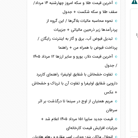
آخرین قیمت طلا و سکه امروز چهارشنبه ۱۴ مرداد/
سقف طلا و سکه شکست + جدول
نحوه محاسبه مالیات بلاگر‌ها / این گروه از
پردرآمد‌ها زیر ذره‌بین مالیاتی + جزییات
تبدیل قبوض آب، برق و گاز به اینترنت رایگان /
پرداخت قبوض با همراه من + راهنما
آخرین قیمت دلار، یورو و سایر ارز‌ها ۱۲ مرداد ۱۴۰۵
/ جدول
تفاوت خشخاش با شقایق اولیفرا؛ راهنمای کاربرد
دارویی شقایق اولیفرا و تفاوت آن با تریاک و خشخاش
+ عکس
مریم همتیان از اوج در سینما تا درگذشت بر اثر
سرطان
قیمت جدید سایپا ۱۵۱ مرداد ۱۴۰۵ اعلام شد +
جزئیات افزایش قیمت کارخانه‌ای
انحلال ماکان بند؛ جدایی امیر مقاره و رهام هادیان