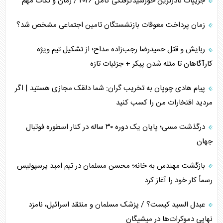
جزییات نادرترین خورشیدگرفتگی کامل ۲۰۲۶ / زمان و نکات مهم
چگونه مقاومت صحنه جنگ را تغییر می‌دهد؟
زمان پرداخت معوقات بازنشستگان تامین اجتماعی مشخص شد؟
جنگ رمضان و معضل حضور نظامیان آمریکایی
ربایش و قتل حمیدرضا رجب‌زاده مداح؛ از تشکیل تیم ویژه
تحلیل جامع پدیده تراستی‌ها
کارآگاهان تا مثله شدن پیکر + جزئیات تازه
تأثیر جنگ ایران و آمریکا بر اقتصاد جهانی
پیام هادی چوپان به تخریب گران: شما دلقک مجازی هستید | اگر
مردید افتخارات من را کسب کنید
تخریب پل‌ها در اوکراین و فروپاشی روایت دوگانه غرب
درگذشت مسی؛ پایان یک دوره ۳۰ ساله در کنار اسطوره فوتبال
اربعین، کابوس مشترک تل‌آویو-واشنگتن
جهان
بازگشت مهندس به خانه؛ محسن مسلمان در تیم امید پرسپولیس
رسماً کار خود را آغاز کرد
عبدل السید کیست؟ / پزشک مسلمان و منتقد اسرائیل، نامزد
نهایی دموکرات‌ها در میشیگان