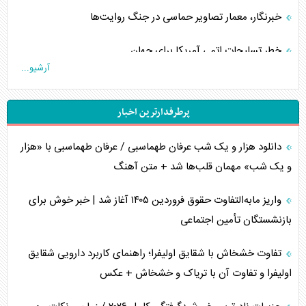
خبرنگار، معمار تصاویر حماسی در جنگ روایت‌ها
خطر تسلیحات اتمی آمریکا برای جهان
آرشیو...
چگونه عربستان برابر ایران دچار خطای محاسباتی شد؟
پرطرفدارترین اخبار
جاده ابریشم فضایی/ نفوذ راهبردی و فرازمینی چین
دانلود هزار و یک شب عرفان طهماسبی / عرفان طهماسبی با «هزار
انصارالله و تثبیت معادله «محاصره برابر محاصره»
و یک شب» مهمان قلب‌ها شد + متن آهنگ
خبرنگار، خط مقدم جبهه روایت و پاسدار انسجام ملی
واریز مابه‌التفاوت حقوق فروردین ۱۴۰۵ آغاز شد | خبر خوش برای
مصالحه نافرجام سعودی – اماراتی
بازنشستگان تأمین اجتماعی
محدودیت صادرات نفت عربستان
تفاوت خشخاش با شقایق اولیفرا؛ راهنمای کاربرد دارویی شقایق
اولیفرا و تفاوت آن با تریاک و خشخاش + عکس
پشت‌پرده خشم ترامپ از رسانه‌های منتقد