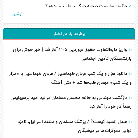
چگونه مقاومت صحنه جنگ را تغییر می‌دهد؟
آرشیو...
جنگ رمضان و معضل حضور نظامیان آمریکایی
پرطرفدارترین اخبار
تحلیل جامع پدیده تراستی‌ها
واریز مابه‌التفاوت حقوق فروردین ۱۴۰۵ آغاز شد | خبر خوش برای
تأثیر جنگ ایران و آمریکا بر اقتصاد جهانی
بازنشستگان تأمین اجتماعی
تخریب پل‌ها در اوکراین و فروپاشی روایت دوگانه غرب
دانلود هزار و یک شب عرفان طهماسبی / عرفان طهماسبی با «هزار
اربعین، کابوس مشترک تل‌آویو-واشنگتن
و یک شب» مهمان قلب‌ها شد + متن آهنگ
برنامه هفتم توسعه در نقطه کور سیاستگذاری
بازگشت مهندس به خانه؛ محسن مسلمان در تیم امید پرسپولیس
رسماً کار خود را آغاز کرد
کنوانسیون دریای خزر در راستای منافع ملی است؟
عبدل السید کیست؟ / پزشک مسلمان و منتقد اسرائیل، نامزد
اوکراین بازوی مخرب آمریکا در غرب آسیا
نهایی دموکرات‌ها در میشیگان