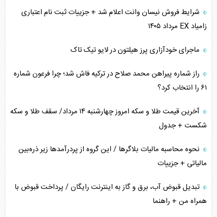
اهمیت راهبردی اردن برای آمریکا
شرایط فروش نیسان وانت اعلام شد + جزییات ثبت نام اعتباری
زامیاد EX مرداد ۱۴۰۵
پیام، ظرفیت بالفعل‌نشده تجارت ایران
ماجرای خودآزاری پرز هیلتون در لایو تیک تاک
همسویی عربستان با سنتکام علیه متحدان ایران
راز شماره پیراهن محمد صلاح در ترکیه فاش شد؛ چرا فرعون شماره
ترامپ و توهم خلع سلاح حماس
۶۱ را انتخاب کرد؟
چرا کویت به دنبال شریک امنیتی جدید است؟
آخرین قیمت طلا و سکه امروز چهارشنبه ۱۴ مرداد/ سقف طلا و سکه
شکست + جدول
نحوه محاسبه مالیات بلاگر‌ها / این گروه از پردرآمد‌ها زیر ذره‌بین
مالیاتی + جزییات
تبدیل قبوض آب، برق و گاز به اینترنت رایگان / پرداخت قبوض با
همراه من + راهنما