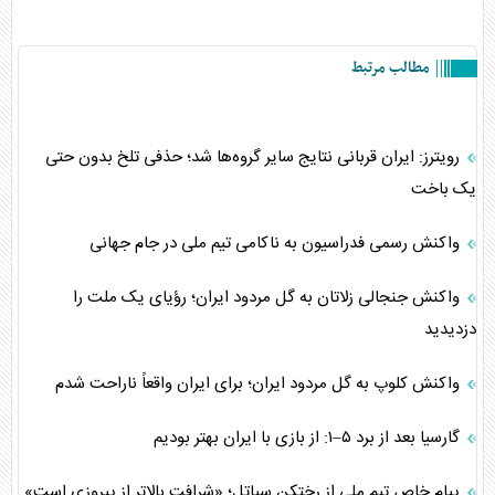
مطالب مرتبط
رویترز: ایران قربانی نتایج سایر گروه‌ها شد؛ حذفی تلخ بدون حتی
یک باخت
واکنش رسمی فدراسیون به ناکامی تیم ملی در جام جهانی
واکنش جنجالی زلاتان به گل مردود ایران؛ رؤیای یک ملت را
دزدیدید
واکنش کلوپ به گل مردود ایران؛ برای ایران واقعاً ناراحت شدم
گارسیا بعد از برد ۵–۱: از بازی با ایران بهتر بودیم
پیام خاص تیم ملی از رختکن سیاتل؛ «شرافت بالاتر از پیروزی است»