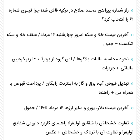
راز شماره پیراهن محمد صلاح در ترکیه فاش شد؛ چرا فرعون شماره
ترامپ و توهم خلع سلاح حماس
۶۱ را انتخاب کرد؟
چرا کویت به دنبال شریک امنیتی جدید است؟
آخرین قیمت طلا و سکه امروز چهارشنبه ۱۴ مرداد/ سقف طلا و سکه
شکست + جدول
نحوه محاسبه مالیات بلاگر‌ها / این گروه از پردرآمد‌ها زیر ذره‌بین
مالیاتی + جزییات
تبدیل قبوض آب، برق و گاز به اینترنت رایگان / پرداخت قبوض با
همراه من + راهنما
آخرین قیمت دلار، یورو و سایر ارز‌ها ۱۲ مرداد ۱۴۰۵ / جدول
تفاوت خشخاش با شقایق اولیفرا؛ راهنمای کاربرد دارویی شقایق
اولیفرا و تفاوت آن با تریاک و خشخاش + عکس