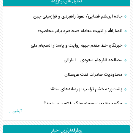
تحلیل های برگزیده
جاده ابریشم فضایی/ نفوذ راهبردی و فرازمینی چین
انصارالله و تثبیت معادله «محاصره برابر محاصره»
خبرنگار، خط مقدم جبهه روایت و پاسدار انسجام ملی
مصالحه نافرجام سعودی – اماراتی
محدودیت صادرات نفت عربستان
پشت‌پرده خشم ترامپ از رسانه‌های منتقد
چگونه مقاومت صحنه جنگ را تغییر می‌دهد؟
آرشیو...
جنگ رمضان و معضل حضور نظامیان آمریکایی
پرطرفدارترین اخبار
تحلیل جامع پدیده تراستی‌ها