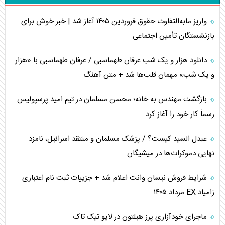
واریز مابه‌التفاوت حقوق فروردین ۱۴۰۵ آغاز شد | خبر خوش برای
تأثیر جنگ ایران و آمریکا بر اقتصاد جهانی
بازنشستگان تأمین اجتماعی
تخریب پل‌ها در اوکراین و فروپاشی روایت دوگانه غرب
دانلود هزار و یک شب عرفان طهماسبی / عرفان طهماسبی با «هزار
اربعین، کابوس مشترک تل‌آویو-واشنگتن
و یک شب» مهمان قلب‌ها شد + متن آهنگ
برنامه هفتم توسعه در نقطه کور سیاستگذاری
بازگشت مهندس به خانه؛ محسن مسلمان در تیم امید پرسپولیس
رسماً کار خود را آغاز کرد
کنوانسیون دریای خزر در راستای منافع ملی است؟
عبدل السید کیست؟ / پزشک مسلمان و منتقد اسرائیل، نامزد
اوکراین بازوی مخرب آمریکا در غرب آسیا
نهایی دموکرات‌ها در میشیگان
اهمیت راهبردی اردن برای آمریکا
شرایط فروش نیسان وانت اعلام شد + جزییات ثبت نام اعتباری
زامیاد EX مرداد ۱۴۰۵
پیام، ظرفیت بالفعل‌نشده تجارت ایران
ماجرای خودآزاری پرز هیلتون در لایو تیک تاک
همسویی عربستان با سنتکام علیه متحدان ایران