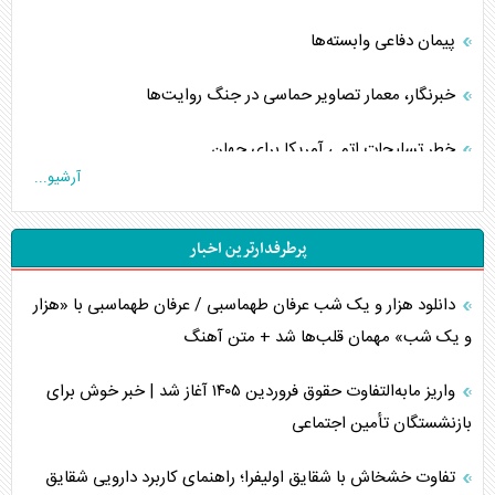
پیمان دفاعی‌ وابسته‌ها
خبرنگار، معمار تصاویر حماسی در جنگ روایت‌ها
خطر تسلیحات اتمی آمریکا برای جهان
آرشیو...
چگونه عربستان برابر ایران دچار خطای محاسباتی شد؟
پرطرفدارترین اخبار
جاده ابریشم فضایی/ نفوذ راهبردی و فرازمینی چین
دانلود هزار و یک شب عرفان طهماسبی / عرفان طهماسبی با «هزار
انصارالله و تثبیت معادله «محاصره برابر محاصره»
و یک شب» مهمان قلب‌ها شد + متن آهنگ
خبرنگار، خط مقدم جبهه روایت و پاسدار انسجام ملی
واریز مابه‌التفاوت حقوق فروردین ۱۴۰۵ آغاز شد | خبر خوش برای
مصالحه نافرجام سعودی – اماراتی
بازنشستگان تأمین اجتماعی
محدودیت صادرات نفت عربستان
تفاوت خشخاش با شقایق اولیفرا؛ راهنمای کاربرد دارویی شقایق