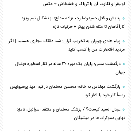
اولیفرا و تفاوت آن با تریاک و خشخاش + عکس
پشت‌پرده خشم ترامپ از رسانه‌های منتقد
ربایش و قتل حمیدرضا رجب‌زاده مداح؛ از تشکیل تیم ویژه
چگونه مقاومت صحنه جنگ را تغییر می‌دهد؟
کارآگاهان تا مثله شدن پیکر + جزئیات تازه
جنگ رمضان و معضل حضور نظامیان آمریکایی
پیام هادی چوپان به تخریب گران: شما دلقک مجازی هستید | اگر
مردید افتخارات من را کسب کنید
تحلیل جامع پدیده تراستی‌ها
درگذشت مسی؛ پایان یک دوره ۳۰ ساله در کنار اسطوره فوتبال
تأثیر جنگ ایران و آمریکا بر اقتصاد جهانی
جهان
تخریب پل‌ها در اوکراین و فروپاشی روایت دوگانه غرب
بازگشت مهندس به خانه؛ محسن مسلمان در تیم امید پرسپولیس
اربعین، کابوس مشترک تل‌آویو-واشنگتن
رسماً کار خود را آغاز کرد
عبدل السید کیست؟ / پزشک مسلمان و منتقد اسرائیل، نامزد
نهایی دموکرات‌ها در میشیگان