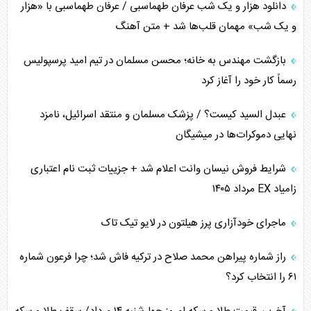
دانلود هزار و یک شب عرفان طهماسبی / عرفان طهماسبی با «هزار
اوکراین بازوی مخرب آمریکا در غرب آسیا
و یک شب» مهمان قلب‌ها شد + متن آهنگ
اهمیت راهبردی اردن برای آمریکا
بازگشت مهندس به خانه؛ محسن مسلمان در تیم امید پرسپولیس
رسماً کار خود را آغاز کرد
پیام، ظرفیت بالفعل‌نشده تجارت ایران
عبدل السید کیست؟ / پزشک مسلمان و منتقد اسرائیل، نامزد
همسویی عربستان با سنتکام علیه متحدان ایران
نهایی دموکرات‌ها در میشیگان
ترامپ و توهم خلع سلاح حماس
شرایط فروش نیسان وانت اعلام شد + جزییات ثبت نام اعتباری
زامیاد EX مرداد ۱۴۰۵
چرا کویت به دنبال شریک امنیتی جدید است؟
ماجرای خودآزاری پرز هیلتون در لایو تیک تاک
اعتراف غرب به قدرت ایران در تثبیت معادلات
راز شماره پیراهن محمد صلاح در ترکیه فاش شد؛ چرا فرعون شماره
خطای راهبردی ترامپ مقابل برزیل
۶۱ را انتخاب کرد؟
متن و حاشیه سفر نتانیاهو به آمریکا