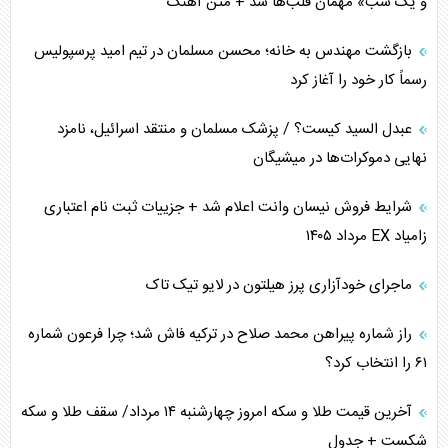
و یک شب» مهمان قلب‌ها شد + متن آهنگ
برنامه هفتم توسعه در نقطه کور سیاستگذاری
بازگشت مهندس به خانه؛ محسن مسلمان در تیم امید پرسپولیس
رسماً کار خود را آغاز کرد
کنوانسیون دریای خزر در راستای منافع ملی است؟
عبدل السید کیست؟ / پزشک مسلمان و منتقد اسرائیل، نامزد
اوکراین بازوی مخرب آمریکا در غرب آسیا
نهایی دموکرات‌ها در میشیگان
اهمیت راهبردی اردن برای آمریکا
شرایط فروش نیسان وانت اعلام شد + جزییات ثبت نام اعتباری
زامیاد EX مرداد ۱۴۰۵
پیام، ظرفیت بالفعل‌نشده تجارت ایران
ماجرای خودآزاری پرز هیلتون در لایو تیک تاک
همسویی عربستان با سنتکام علیه متحدان ایران
راز شماره پیراهن محمد صلاح در ترکیه فاش شد؛ چرا فرعون شماره
ترامپ و توهم خلع سلاح حماس
۶۱ را انتخاب کرد؟
چرا کویت به دنبال شریک امنیتی جدید است؟
آخرین قیمت طلا و سکه امروز چهارشنبه ۱۴ مرداد/ سقف طلا و سکه
شکست + جدول