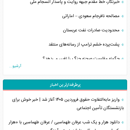
خبرنگار، خط مقدم جبهه روایت و پاسدار انسجام ملی
مصالحه نافرجام سعودی – اماراتی
محدودیت صادرات نفت عربستان
پشت‌پرده خشم ترامپ از رسانه‌های منتقد
چگونه مقاومت صحنه جنگ را تغییر می‌دهد؟
آرشیو...
جنگ رمضان و معضل حضور نظامیان آمریکایی
پرطرفدارترین اخبار
تحلیل جامع پدیده تراستی‌ها
واریز مابه‌التفاوت حقوق فروردین ۱۴۰۵ آغاز شد | خبر خوش برای
تأثیر جنگ ایران و آمریکا بر اقتصاد جهانی
بازنشستگان تأمین اجتماعی
تخریب پل‌ها در اوکراین و فروپاشی روایت دوگانه غرب
دانلود هزار و یک شب عرفان طهماسبی / عرفان طهماسبی با «هزار
اربعین، کابوس مشترک تل‌آویو-واشنگتن