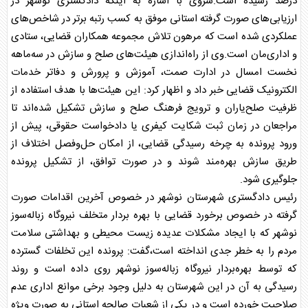
درصد رسیده است.سروی با اشاره به اینکه دادگستری نوشهر در
ارزیابی‌های صورت گرفته استانی موفق به کسب رتبه برتر در شاخص‌های
عملکردی شده است که مرهون تلاش مجموعه همکاران قضایی، ستادی
و اداری‌مان است.وی از راه‌اندازی هیئت‌های صلح و سازش در سه‌ماهه
نخست امسال در ادارت صمت، آموزش و پرورش و دفاتر خدمات
الکترونیک قضایی خبر داد و اظهار کرد: این هیئت‌ها با هدف استفاده از
ظرفیت صلح‌یاران و ترویج فرهنگ صلح و سازش تشکیل شده‌اند تا
مراجعان در زمان ثبت شکایت کیفری یا دادخواست حقوقی، پیش از
ورود پرونده به چرخه رسیدگی قضایی، از امکان حل‌وفصل اختلاف از
طریق سازش بهره‌مند شوند و در صورت توافق، از تشکیل پرونده
جلوگیری شود.
رئیس دادگستری شهرستان نوشهر در خصوص آخرین اقدامات صورت
گرفته در خصوص برخورد قضایی با بهره بردار متخلف نیروگاه زباله‌سوز
نوشهر که با ایجاد مشکلات عدیده زیست محیطی و بهداشتی سلامت
مردم را به خطر جدی انداخته است،گفت: پرونده این تخلفات گسترده
که توسط بهره‌بردار نیروگاه زباله‌سوز نوشهر روی داده است و روند
رسیدگی به آن در این شهرستان به دلیل وجود برخی موانع اداری عدم
صلاحیت خورده است و در یکی از شعبات صالحه استانی به صورت ویژه