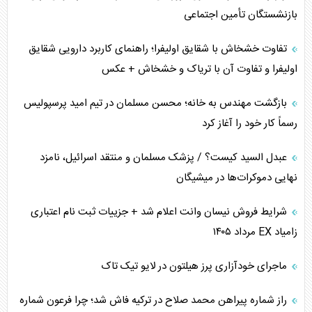
جنگ رمضان و معضل حضور نظامیان آمریکایی
بازنشستگان تأمین اجتماعی
تحلیل جامع پدیده تراستی‌ها
تفاوت خشخاش با شقایق اولیفرا؛ راهنمای کاربرد دارویی شقایق
اولیفرا و تفاوت آن با تریاک و خشخاش + عکس
تأثیر جنگ ایران و آمریکا بر اقتصاد جهانی
بازگشت مهندس به خانه؛ محسن مسلمان در تیم امید پرسپولیس
تخریب پل‌ها در اوکراین و فروپاشی روایت دوگانه غرب
رسماً کار خود را آغاز کرد
اربعین، کابوس مشترک تل‌آویو-واشنگتن
عبدل السید کیست؟ / پزشک مسلمان و منتقد اسرائیل، نامزد
نهایی دموکرات‌ها در میشیگان
برنامه هفتم توسعه در نقطه کور سیاستگذاری
شرایط فروش نیسان وانت اعلام شد + جزییات ثبت نام اعتباری
کنوانسیون دریای خزر در راستای منافع ملی است؟
زامیاد EX مرداد ۱۴۰۵
اوکراین بازوی مخرب آمریکا در غرب آسیا
ماجرای خودآزاری پرز هیلتون در لایو تیک تاک
اهمیت راهبردی اردن برای آمریکا
راز شماره پیراهن محمد صلاح در ترکیه فاش شد؛ چرا فرعون شماره