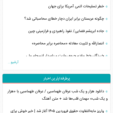
خطر تسلیحات اتمی آمریکا برای جهان
چگونه عربستان برابر ایران دچار خطای محاسباتی شد؟
جاده ابریشم فضایی/ نفوذ راهبردی و فرازمینی چین
انصارالله و تثبیت معادله «محاصره برابر محاصره»
خبرنگار، خط مقدم جبهه روایت و پاسدار انسجام ملی
آرشیو...
مصالحه نافرجام سعودی – اماراتی
پرطرفدارترین اخبار
محدودیت صادرات نفت عربستان
دانلود هزار و یک شب عرفان طهماسبی / عرفان طهماسبی با «هزار
پشت‌پرده خشم ترامپ از رسانه‌های منتقد
و یک شب» مهمان قلب‌ها شد + متن آهنگ
چگونه مقاومت صحنه جنگ را تغییر می‌دهد؟
واریز مابه‌التفاوت حقوق فروردین ۱۴۰۵ آغاز شد | خبر خوش برای