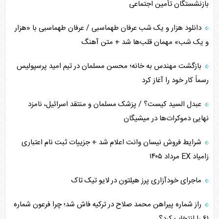
بازنشستگان تأمین اجتماعی
کنوانسیون دریای خزر در راستای منافع ملی است؟
دانلود هزار و یک شب عرفان طهماسبی / عرفان طهماسبی با «هزار
اوکراین بازوی مخرب آمریکا در غرب آسیا
و یک شب» مهمان قلب‌ها شد + متن آهنگ
اهمیت راهبردی اردن برای آمریکا
بازگشت مهندس به خانه؛ محسن مسلمان در تیم امید پرسپولیس
رسماً کار خود را آغاز کرد
پیام، ظرفیت بالفعل‌نشده تجارت ایران
عبدل السید کیست؟ / پزشک مسلمان و منتقد اسرائیل، نامزد
همسویی عربستان با سنتکام علیه متحدان ایران
نهایی دموکرات‌ها در میشیگان
ترامپ و توهم خلع سلاح حماس
شرایط فروش نیسان وانت اعلام شد + جزییات ثبت نام اعتباری
زامیاد EX مرداد ۱۴۰۵
چرا کویت به دنبال شریک امنیتی جدید است؟
ماجرای خودآزاری پرز هیلتون در لایو تیک تاک
اعتراف غرب به قدرت ایران در تثبیت معادلات
راز شماره پیراهن محمد صلاح در ترکیه فاش شد؛ چرا فرعون شماره
خطای راهبردی ترامپ مقابل برزیل
۶۱ را انتخاب کرد؟