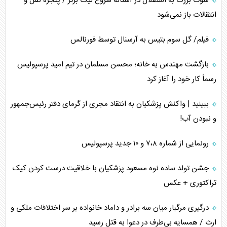
شوک بزرگ به استقلال در آستانه شروع لیگ برتر / پنجره نقل و
انتقالات باز نمی‌شود
فیلم/ گل سوم بتیس به آرسنال توسط فورنالس
بازگشت مهندس به خانه؛ محسن مسلمان در تیم امید پرسپولیس
رسماً کار خود را آغاز کرد
ببینید | واکنش پزشکیان به انتقاد مجری از گرمای دفتر رئیس‌جمهور
و نبودن آب!
رونمایی از شماره ۷،۸ و ۱۰ جدید پرسپولیس
جشن تولد ساده نوه مسعود پزشکیان با خلاقیت درست کردن کیک
تراکتوری + عکس
درگیری مرگبار میان سه برادر و داماد خانواده بر سر اختلافات ملکی و
ارث / همسایه بی‌طرف در دعوا به قتل رسید