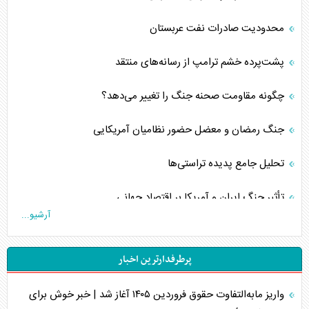
محدودیت صادرات نفت عربستان
پشت‌پرده خشم ترامپ از رسانه‌های منتقد
چگونه مقاومت صحنه جنگ را تغییر می‌دهد؟
جنگ رمضان و معضل حضور نظامیان آمریکایی
تحلیل جامع پدیده تراستی‌ها
تأثیر جنگ ایران و آمریکا بر اقتصاد جهانی
آرشیو...
تخریب پل‌ها در اوکراین و فروپاشی روایت دوگانه غرب
پرطرفدارترین اخبار
اربعین، کابوس مشترک تل‌آویو-واشنگتن
واریز مابه‌التفاوت حقوق فروردین ۱۴۰۵ آغاز شد | خبر خوش برای
برنامه هفتم توسعه در نقطه کور سیاستگذاری