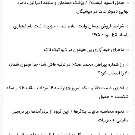
عبدل السید کیست؟ / پزشک مسلمان و منتقد اسرائیل، نامزد
همسویی عربستان با سنتکام علیه متحدان ایران
نهایی دموکرات‌ها در میشیگان
ترامپ و توهم خلع سلاح حماس
شرایط فروش نیسان وانت اعلام شد + جزییات ثبت نام اعتباری
زامیاد EX مرداد ۱۴۰۵
چرا کویت به دنبال شریک امنیتی جدید است؟
ماجرای خودآزاری پرز هیلتون در لایو تیک تاک
اعتراف غرب به قدرت ایران در تثبیت معادلات
راز شماره پیراهن محمد صلاح در ترکیه فاش شد؛ چرا فرعون شماره
خطای راهبردی ترامپ مقابل برزیل
۶۱ را انتخاب کرد؟
متن و حاشیه سفر نتانیاهو به آمریکا
آخرین قیمت طلا و سکه امروز چهارشنبه ۱۴ مرداد/ سقف طلا و سکه
شکست + جدول
نحوه محاسبه مالیات بلاگر‌ها / این گروه از پردرآمد‌ها زیر ذره‌بین
مالیاتی + جزییات