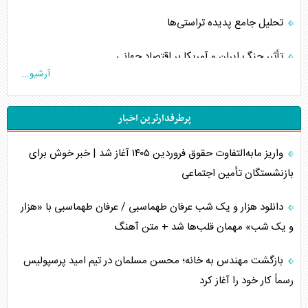
تحلیل جامع پدیده تراستی‌ها
تأثیر جنگ ایران و آمریکا بر اقتصاد جهانی
آرشیو...
تخریب پل‌ها در اوکراین و فروپاشی روایت دوگانه غرب
پرطرفدارترین اخبار
اربعین، کابوس مشترک تل‌آویو-واشنگتن
واریز مابه‌التفاوت حقوق فروردین ۱۴۰۵ آغاز شد | خبر خوش برای
برنامه هفتم توسعه در نقطه کور سیاستگذاری
بازنشستگان تأمین اجتماعی
کنوانسیون دریای خزر در راستای منافع ملی است؟
دانلود هزار و یک شب عرفان طهماسبی / عرفان طهماسبی با «هزار
اوکراین بازوی مخرب آمریکا در غرب آسیا
و یک شب» مهمان قلب‌ها شد + متن آهنگ
اهمیت راهبردی اردن برای آمریکا
بازگشت مهندس به خانه؛ محسن مسلمان در تیم امید پرسپولیس
رسماً کار خود را آغاز کرد
پیام، ظرفیت بالفعل‌نشده تجارت ایران