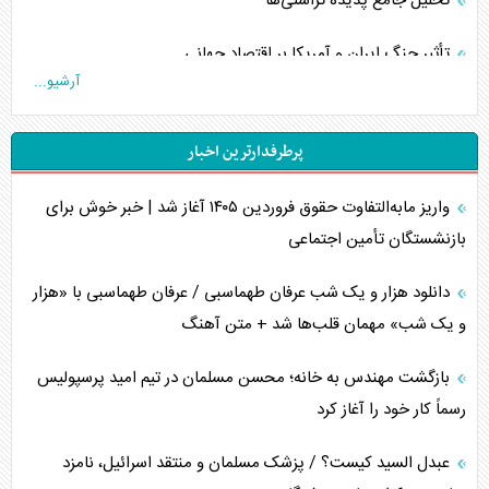
تحلیل جامع پدیده تراستی‌ها
تأثیر جنگ ایران و آمریکا بر اقتصاد جهانی
آرشیو...
تخریب پل‌ها در اوکراین و فروپاشی روایت دوگانه غرب
پرطرفدارترین اخبار
اربعین، کابوس مشترک تل‌آویو-واشنگتن
واریز مابه‌التفاوت حقوق فروردین ۱۴۰۵ آغاز شد | خبر خوش برای
برنامه هفتم توسعه در نقطه کور سیاستگذاری
بازنشستگان تأمین اجتماعی
کنوانسیون دریای خزر در راستای منافع ملی است؟
دانلود هزار و یک شب عرفان طهماسبی / عرفان طهماسبی با «هزار
اوکراین بازوی مخرب آمریکا در غرب آسیا
و یک شب» مهمان قلب‌ها شد + متن آهنگ
اهمیت راهبردی اردن برای آمریکا
بازگشت مهندس به خانه؛ محسن مسلمان در تیم امید پرسپولیس
رسماً کار خود را آغاز کرد
پیام، ظرفیت بالفعل‌نشده تجارت ایران
عبدل السید کیست؟ / پزشک مسلمان و منتقد اسرائیل، نامزد
همسویی عربستان با سنتکام علیه متحدان ایران