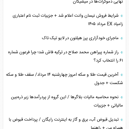
نهایی دموکرات‌ها در میشیگان
ترامپ و توهم خلع سلاح حماس
شرایط فروش نیسان وانت اعلام شد + جزییات ثبت نام اعتباری
زامیاد EX مرداد ۱۴۰۵
چرا کویت به دنبال شریک امنیتی جدید است؟
ماجرای خودآزاری پرز هیلتون در لایو تیک تاک
اعتراف غرب به قدرت ایران در تثبیت معادلات
راز شماره پیراهن محمد صلاح در ترکیه فاش شد؛ چرا فرعون شماره
خطای راهبردی ترامپ مقابل برزیل
۶۱ را انتخاب کرد؟
متن و حاشیه سفر نتانیاهو به آمریکا
آخرین قیمت طلا و سکه امروز چهارشنبه ۱۴ مرداد/ سقف طلا و سکه
شکست + جدول
نحوه محاسبه مالیات بلاگر‌ها / این گروه از پردرآمد‌ها زیر ذره‌بین
مالیاتی + جزییات
تبدیل قبوض آب، برق و گاز به اینترنت رایگان / پرداخت قبوض با
همراه من + راهنما