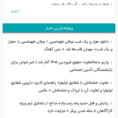
خطر تسلیحات اتمی آمریکا برای جهان
آرشیو...
چگونه عربستان برابر ایران دچار خطای محاسباتی شد؟
پرطرفدارترین اخبار
جاده ابریشم فضایی/ نفوذ راهبردی و فرازمینی چین
دانلود هزار و یک شب عرفان طهماسبی / عرفان طهماسبی با «هزار
انصارالله و تثبیت معادله «محاصره برابر محاصره»
و یک شب» مهمان قلب‌ها شد + متن آهنگ
خبرنگار، خط مقدم جبهه روایت و پاسدار انسجام ملی
واریز مابه‌التفاوت حقوق فروردین ۱۴۰۵ آغاز شد | خبر خوش برای
مصالحه نافرجام سعودی – اماراتی
بازنشستگان تأمین اجتماعی
محدودیت صادرات نفت عربستان
تفاوت خشخاش با شقایق اولیفرا؛ راهنمای کاربرد دارویی شقایق
اولیفرا و تفاوت آن با تریاک و خشخاش + عکس
پشت‌پرده خشم ترامپ از رسانه‌های منتقد
ربایش و قتل حمیدرضا رجب‌زاده مداح؛ از تشکیل تیم ویژه
چگونه مقاومت صحنه جنگ را تغییر می‌دهد؟
کارآگاهان تا مثله شدن پیکر + جزئیات تازه