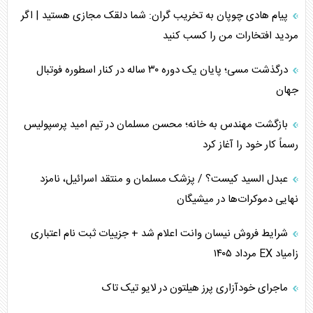
جنگ رمضان و معضل حضور نظامیان آمریکایی
پیام هادی چوپان به تخریب گران: شما دلقک مجازی هستید | اگر
مردید افتخارات من را کسب کنید
تحلیل جامع پدیده تراستی‌ها
درگذشت مسی؛ پایان یک دوره ۳۰ ساله در کنار اسطوره فوتبال
تأثیر جنگ ایران و آمریکا بر اقتصاد جهانی
جهان
تخریب پل‌ها در اوکراین و فروپاشی روایت دوگانه غرب
بازگشت مهندس به خانه؛ محسن مسلمان در تیم امید پرسپولیس
اربعین، کابوس مشترک تل‌آویو-واشنگتن
رسماً کار خود را آغاز کرد
عبدل السید کیست؟ / پزشک مسلمان و منتقد اسرائیل، نامزد
نهایی دموکرات‌ها در میشیگان
شرایط فروش نیسان وانت اعلام شد + جزییات ثبت نام اعتباری
زامیاد EX مرداد ۱۴۰۵
ماجرای خودآزاری پرز هیلتون در لایو تیک تاک