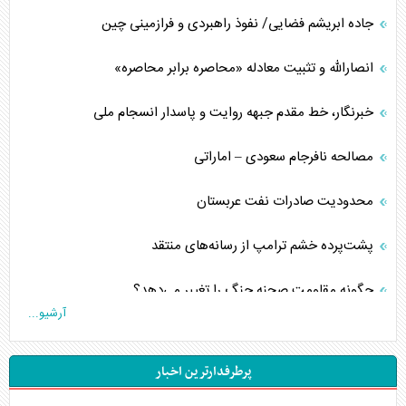
جاده ابریشم فضایی/ نفوذ راهبردی و فرازمینی چین
انصارالله و تثبیت معادله «محاصره برابر محاصره»
خبرنگار، خط مقدم جبهه روایت و پاسدار انسجام ملی
مصالحه نافرجام سعودی – اماراتی
محدودیت صادرات نفت عربستان
پشت‌پرده خشم ترامپ از رسانه‌های منتقد
چگونه مقاومت صحنه جنگ را تغییر می‌دهد؟
آرشیو...
جنگ رمضان و معضل حضور نظامیان آمریکایی
پرطرفدارترین اخبار
تحلیل جامع پدیده تراستی‌ها