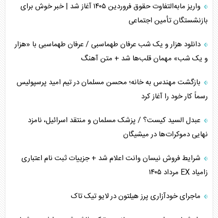
واریز مابه‌التفاوت حقوق فروردین ۱۴۰۵ آغاز شد | خبر خوش برای
تأثیر جنگ ایران و آمریکا بر اقتصاد جهانی
بازنشستگان تأمین اجتماعی
تخریب پل‌ها در اوکراین و فروپاشی روایت دوگانه غرب
دانلود هزار و یک شب عرفان طهماسبی / عرفان طهماسبی با «هزار
اربعین، کابوس مشترک تل‌آویو-واشنگتن
و یک شب» مهمان قلب‌ها شد + متن آهنگ
برنامه هفتم توسعه در نقطه کور سیاستگذاری
بازگشت مهندس به خانه؛ محسن مسلمان در تیم امید پرسپولیس
رسماً کار خود را آغاز کرد
کنوانسیون دریای خزر در راستای منافع ملی است؟
عبدل السید کیست؟ / پزشک مسلمان و منتقد اسرائیل، نامزد
اوکراین بازوی مخرب آمریکا در غرب آسیا
نهایی دموکرات‌ها در میشیگان
اهمیت راهبردی اردن برای آمریکا
شرایط فروش نیسان وانت اعلام شد + جزییات ثبت نام اعتباری
زامیاد EX مرداد ۱۴۰۵
پیام، ظرفیت بالفعل‌نشده تجارت ایران
ماجرای خودآزاری پرز هیلتون در لایو تیک تاک
همسویی عربستان با سنتکام علیه متحدان ایران