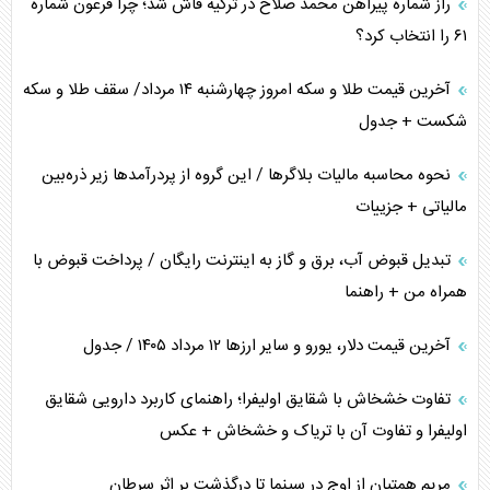
راز شماره پیراهن محمد صلاح در ترکیه فاش شد؛ چرا فرعون شماره
ترامپ و توهم خلع سلاح حماس
۶۱ را انتخاب کرد؟
چرا کویت به دنبال شریک امنیتی جدید است؟
آخرین قیمت طلا و سکه امروز چهارشنبه ۱۴ مرداد/ سقف طلا و سکه
شکست + جدول
نحوه محاسبه مالیات بلاگر‌ها / این گروه از پردرآمد‌ها زیر ذره‌بین
مالیاتی + جزییات
تبدیل قبوض آب، برق و گاز به اینترنت رایگان / پرداخت قبوض با
همراه من + راهنما
آخرین قیمت دلار، یورو و سایر ارز‌ها ۱۲ مرداد ۱۴۰۵ / جدول
تفاوت خشخاش با شقایق اولیفرا؛ راهنمای کاربرد دارویی شقایق
اولیفرا و تفاوت آن با تریاک و خشخاش + عکس
مریم همتیان از اوج در سینما تا درگذشت بر اثر سرطان