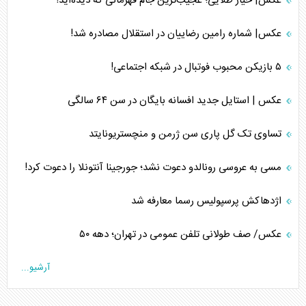
عکس| خیار طلایی؛ عجیب‌ترین جام قهرمانی که دیده‌اید!
عکس| شماره رامین رضاییان در استقلال مصادره شد!
۵ بازیکن محبوب فوتبال در شبکه اجتماعی!
عکس | استایل جدید افسانه بایگان در سن ۶۴ سالگی
تساوی تک گل پاری سن ژرمن و منچستریونایتد
مسی به عروسی رونالدو دعوت نشد؛ جورجینا آنتونلا را دعوت کرد!
اژدهاکش پرسپولیس رسما معارفه شد
عکس/ صف طولانی تلفن عمومی در تهران؛ دهه ۵۰
آرشیو...