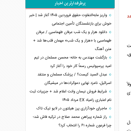
پرطرفدارترین اخبار
اربعین، کابوس مشترک تل‌آویو-واشنگتن
برنامه هفتم توسعه در نقطه کور سیاستگذاری
واریز مابه‌التفاوت حقوق فروردین ۱۴۰۵ آغاز شد | خبر
د
خوش برای بازنشستگان تأمین اجتماعی
کنوانسیون دریای خزر در راستای منافع ملی است؟
اوکراین بازوی مخرب آمریکا در غرب آسیا
دانلود هزار و یک شب عرفان طهماسبی / عرفان
اهمیت راهبردی اردن برای آمریکا
طهماسبی با «هزار و یک شب» مهمان قلب‌ها شد +
شت
متن آهنگ
پیام، ظرفیت بالفعل‌نشده تجارت ایران
ق،
همسویی عربستان با سنتکام علیه متحدان ایران
بازگشت مهندس به خانه؛ محسن مسلمان در تیم
ترامپ و توهم خلع سلاح حماس
امید پرسپولیس رسماً کار خود را آغاز کرد
چرا کویت به دنبال شریک امنیتی جدید است؟
عبدل السید کیست؟ / پزشک مسلمان و منتقد
اسرائیل، نامزد نهایی دموکرات‌ها در میشیگان
اً
شرایط فروش نیسان وانت اعلام شد + جزییات ثبت
ی
نام اعتباری زامیاد EX مرداد ۱۴۰۵
ماجرای خودآزاری پرز هیلتون در لایو تیک تاک
راز شماره پیراهن محمد صلاح در ترکیه فاش شد؛
دل
چرا فرعون شماره ۶۱ را انتخاب کرد؟
یت