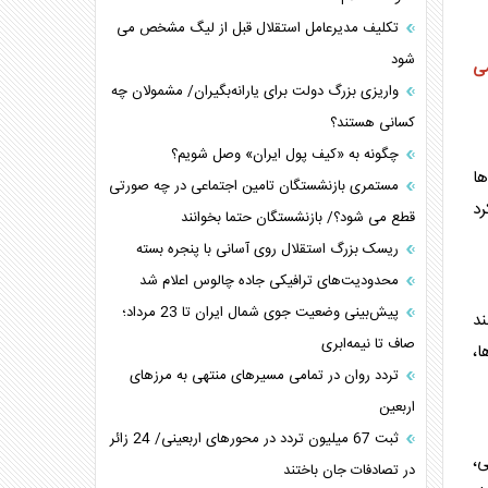
تکلیف مدیرعامل استقلال قبل از لیگ مشخص می
شود
می
واریزی بزرگ دولت برای یارانه‌بگیران/ مشمولان چه
کسانی هستند؟
چگونه به «کیف پول ایران» وصل شویم؟
ها
مستمری بازنشستگان تامین اجتماعی در چه صورتی
د
قطع می شود؟/ بازنشستگان حتما بخوانند
ریسک بزرگ استقلال روی آسانی با پنجره بسته
محدودیت‌های ترافیکی جاده چالوس اعلام شد
پیش‌بینی وضعیت جوی شمال ایران تا 23 مرداد‌؛
ند
صاف تا نیمه‌ابری
ا،
تردد روان در تمامی مسیرهای منتهی به مرزهای
اربعین
‌‌ثبت 67 میلیون تردد در محورهای اربعینی/ 24 زائر
ی،
در تصادفات جان باختند