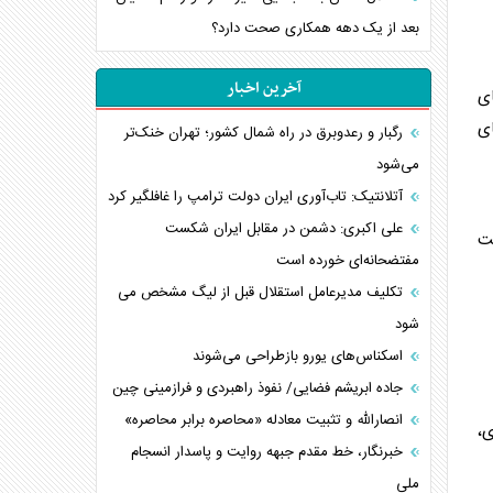
بعد از یک دهه همکاری صحت دارد؟
آخرین اخبار
ای
ای
رگبار و رعدوبرق در راه شمال کشور؛ تهران خنک‌تر
می‌شود
آتلانتیک: تاب‌آوری ایران دولت ترامپ را غافلگیر کرد
علی اکبری: دشمن در مقابل ایران شکست
ت
مفتضحانه‌ای خورده است
تکلیف مدیرعامل استقلال قبل از لیگ مشخص می
شود
اسکناس‌های یورو بازطراحی می‌شوند
جاده ابریشم فضایی/ نفوذ راهبردی و فرازمینی چین
انصارالله و تثبیت معادله «محاصره برابر محاصره»
ی،
خبرنگار، خط مقدم جبهه روایت و پاسدار انسجام
ملی