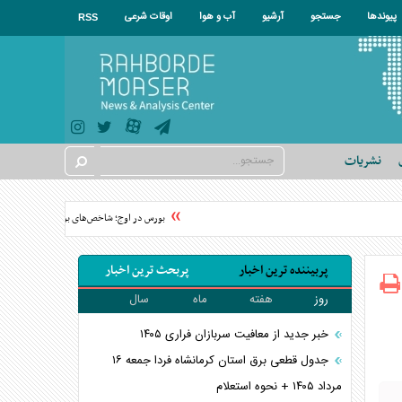
پیوندها
جستجو
آرشیو
آب و هوا
اوقات شرعی
RSS
نشریات
بورس در اوج؛ شاخص‌های بورس به قله تاریخی رس
پربیننده ترین اخبار
پربحث ترین اخبار
روز
هفته
ماه
سال
خبر جدید از معافیت سربازان فراری ۱۴۰۵
جدول قطعی برق استان کرمانشاه فردا جمعه ۱۶
مرداد ۱۴۰۵ + نحوه استعلام