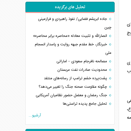
تحلیل های برگزیده
جاده ابریشم فضایی/ نفوذ راهبردی و فرازمینی
ای
چین
وج
انصارالله و تثبیت معادله «محاصره برابر محاصره»
خبرنگار، خط مقدم جبهه روایت و پاسدار انسجام
ملی
مصالحه نافرجام سعودی – اماراتی
ی
محدودیت صادرات نفت عربستان
وب
پشت‌پرده خشم ترامپ از رسانه‌های منتقد
چگونه مقاومت صحنه جنگ را تغییر می‌دهد؟
جنگ رمضان و معضل حضور نظامیان آمریکایی
ی
تحلیل جامع پدیده تراستی‌ها
ع،
تأثیر جنگ ایران و آمریکا بر اقتصاد جهانی
آرشیو...
ه
تخریب پل‌ها در اوکراین و فروپاشی روایت دوگانه
غرب