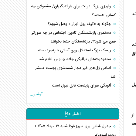
واریزی بزرگ دولت برای یارانه‌بگیران/ مشمولان چه
د
کسانی هستند؟
چگونه به «کیف پول ایران» وصل شویم؟
مستمری بازنشستگان تامین اجتماعی در چه صورتی
قطع می شود؟/ بازنشستگان حتما بخوانند
گ،
ریسک بزرگ استقلال روی آسانی با پنجره بسته
اق
محدودیت‌های ترافیکی جاده چالوس اعلام شد
اسامی ژل‌های غیر مجاز شستشوی پوست منتشر
شد
یل
آلودگی هوای پایتخت قابل قبول است
آرشیو...
اخبار داغ
از
عه
جدول قطعی برق تبریز فردا شنبه ۱۷ مرداد ۱۴۰۵ +
نحوه استعلام