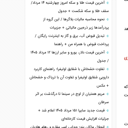
آخرین قیمت طلا و سکه امروز چهارشنبه ۱۴ مرداد/
سقف طلا و سکه شکست + جدول
نحوه محاسبه مالیات بلاگر‌ها / این گروه از
پردرآمد‌ها زیر ذره‌بین مالیاتی + جزییات
د
تبدیل قبوض آب، برق و گاز به اینترنت رایگان /
پرداخت قبوض با همراه من + راهنما
آخرین قیمت دلار، یورو و سایر ارز‌ها ۱۲ مرداد ۱۴۰۵
زی
/ جدول
تفاوت خشخاش با شقایق اولیفرا؛ راهنمای کاربرد
دارویی شقایق اولیفرا و تفاوت آن با تریاک و خشخاش
+ عکس
ه
مریم همتیان از اوج در سینما تا درگذشت بر اثر
یت
سرطان
قیمت جدید سایپا ۱۵۱ مرداد ۱۴۰۵ اعلام شد +
جزئیات افزایش قیمت کارخانه‌ای
ات
انحلال ماکان بند؛ جدایی امیر مقاره و رهام هادیان