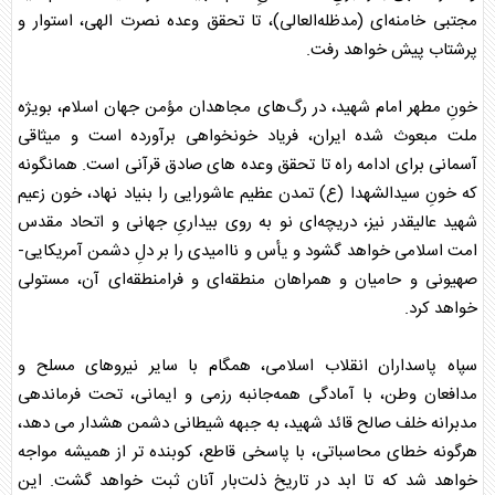
مجتبی خامنه‌ای (مدظله‌العالی)، تا تحقق وعده نصرت الهی، استوار و
پرشتاب پیش خواهد رفت.
خونِ مطهر امام شهید، در رگ‌های مجاهدان مؤمن جهان اسلام، بویژه
ملت مبعوث شده ایران، فریاد خونخواهی برآورده است و میثاقی
آسمانی برای ادامه راه تا تحقق وعده های صادق قرآنی است. همانگونه
که خونِ سیدالشهدا (ع) تمدن عظیم عاشورایی را بنیاد نهاد، خون زعیم
شهید عالیقدر نیز، دریچه‌ای نو به روی بیداریِ جهانی و اتحاد مقدس
امت اسلامی خواهد گشود و یأس و ناامیدی را بر دلِ دشمن آمریکایی-
صهیونی و حامیان و همراهان منطقه‌ای و فرامنطقه‌ای آن، مستولی
خواهد کرد.
سپاه
پاسداران انقلاب اسلامی، همگام با سایر نیروهای مسلح و
مدافعان وطن، با آمادگی همه‌جانبه رزمی و ایمانی، تحت فرماندهی
مدبرانه خلف صالح قائد شهید، به جبهه شیطانی دشمن هشدار می دهد،
هرگونه خطای محاسباتی، با پاسخی قاطع، کوبنده تر از همیشه مواجه
خواهد شد که تا ابد در تاریخ ذلت‌بار آنان ثبت خواهد گشت. این