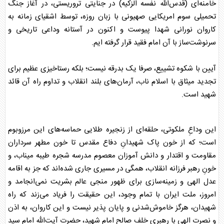
خامنه‌ای (قدس‌الله نفسه الزکیه) در جنایتی تروریستی، در آغاز جنگ
تحمیلی سوم امریکایی صهیونی با زبان روزه، توسط اشقیای زمانه به
کاروان نورانی شهدا پیوست و اکنون در آستانه وداعی تاریخی و
سرنوشت‌ساز با آن امام فقید قرار گرفته ایم.
آیین با شکوه تشییع، صرفا یک بدرقه‌ نیست؛ بلکه رستاخیزی عظیم برای
تجدید میثاق با اسلام ناب، آرمان‌های بلند انقلاب و تداوم راه آن قائد
شهید است.
این وداعِ ملکوتی، حلقه‌ای از زنجیره طلایی حماسه‌های این مرزوبوم
است؛ که از خون پاک شهیدانِ دفاع مقدس تا خون مطهر سرداران
مقاومت و اقتدار و دانش آموزان معصوم مدرسه شجره طیبه میناب، و
خونِ رهبر فرزانه انقلاب، همگی در مسیری جاری شده‌اند که جز به اقامه
عدل الهی و زمینه‌سازی برای ظهور منجی عالم بشریت نمی‌انجامد و
امروز، ملت ایران با تمام وجود، این حقیقت را فریاد می‌زند که راه
شهیدان، هرگز خاموش‌شدنی و پایان پذیر نیست و این کاروان، به اذن
و نصرت الهی با رهبریِ خلف صالحِ امام شهید، حضرت آیت‌الله امام سید