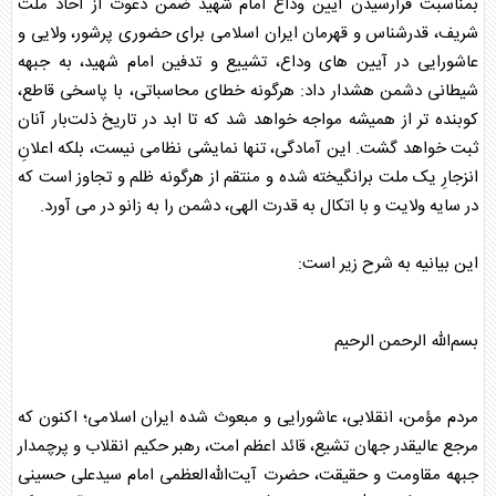
بمناسبت فرارسیدن آیین وداع امام شهید ضمن دعوت از آحاد ملت
شریف، قدرشناس و قهرمان ایران اسلامی برای حضوری پرشور، ولایی و
عاشورایی در آیین های وداع، تشییع و تدفین امام شهید، به جبهه
شیطانی دشمن هشدار داد: هرگونه خطای محاسباتی، با پاسخی قاطع،
کوبنده تر از همیشه مواجه خواهد شد که تا ابد در تاریخ ذلت‌بار آنان
ثبت خواهد گشت. این آمادگی، تنها نمایشی نظامی نیست، بلکه اعلانِ
انزجارِ یک ملت برانگیخته شده و منتقم از هرگونه ظلم و تجاوز است که
در سایه ولایت و با اتکال به قدرت الهی، دشمن را به زانو در می آورد.
این بیانیه به شرح زیر است:
بسم‌الله الرحمن الرحیم
مردم مؤمن، انقلابی، عاشورایی و مبعوث شده ایران اسلامی؛ اکنون که
مرجع عالیقدر جهان تشیع، قائد اعظم امت، رهبر حکیم انقلاب و پرچمدار
جبهه مقاومت و حقیقت، حضرت آیت‌الله‌العظمی امام سیدعلی حسینی