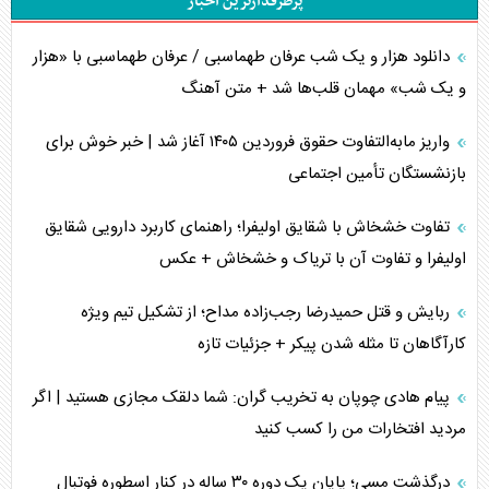
پرطرفدارترین اخبار
جاده ابریشم فضایی/ نفوذ راهبردی و فرازمینی چین
دانلود هزار و یک شب عرفان طهماسبی / عرفان طهماسبی با «هزار
انصارالله و تثبیت معادله «محاصره برابر محاصره»
و یک شب» مهمان قلب‌ها شد + متن آهنگ
خبرنگار، خط مقدم جبهه روایت و پاسدار انسجام ملی
واریز مابه‌التفاوت حقوق فروردین ۱۴۰۵ آغاز شد | خبر خوش برای
مصالحه نافرجام سعودی – اماراتی
بازنشستگان تأمین اجتماعی
محدودیت صادرات نفت عربستان
تفاوت خشخاش با شقایق اولیفرا؛ راهنمای کاربرد دارویی شقایق
اولیفرا و تفاوت آن با تریاک و خشخاش + عکس
پشت‌پرده خشم ترامپ از رسانه‌های منتقد
ربایش و قتل حمیدرضا رجب‌زاده مداح؛ از تشکیل تیم ویژه
چگونه مقاومت صحنه جنگ را تغییر می‌دهد؟
کارآگاهان تا مثله شدن پیکر + جزئیات تازه
جنگ رمضان و معضل حضور نظامیان آمریکایی
پیام هادی چوپان به تخریب گران: شما دلقک مجازی هستید | اگر
مردید افتخارات من را کسب کنید
تحلیل جامع پدیده تراستی‌ها
درگذشت مسی؛ پایان یک دوره ۳۰ ساله در کنار اسطوره فوتبال