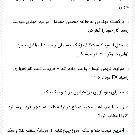
تأثیر جنگ ایران و آمریکا بر اقتصاد جهانی
جهان
تخریب پل‌ها در اوکراین و فروپاشی روایت دوگانه غرب
بازگشت مهندس به خانه؛ محسن مسلمان در تیم امید پرسپولیس
اربعین، کابوس مشترک تل‌آویو-واشنگتن
رسماً کار خود را آغاز کرد
عبدل السید کیست؟ / پزشک مسلمان و منتقد اسرائیل، نامزد
نهایی دموکرات‌ها در میشیگان
شرایط فروش نیسان وانت اعلام شد + جزییات ثبت نام اعتباری
زامیاد EX مرداد ۱۴۰۵
ماجرای خودآزاری پرز هیلتون در لایو تیک تاک
راز شماره پیراهن محمد صلاح در ترکیه فاش شد؛ چرا فرعون شماره
۶۱ را انتخاب کرد؟
آخرین قیمت طلا و سکه امروز چهارشنبه ۱۴ مرداد/ سقف طلا و سکه