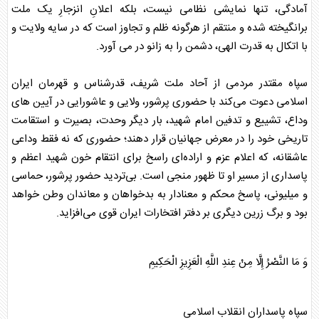
آمادگی، تنها نمایشی نظامی نیست، بلکه اعلانِ انزجارِ یک ملت
برانگیخته شده و منتقم از هرگونه ظلم و تجاوز است که در سایه ولایت و
با اتکال به قدرت الهی، دشمن را به زانو در می آورد.
سپاه
مقتدر مردمی از آحاد ملت شریف، قدرشناس و قهرمان ایران
اسلامی دعوت می‌کند با حضوری پرشور، ولایی و عاشورایی در آیین های
وداع، تشییع و تدفین امام شهید، بار دیگر وحدت، بصیرت و استقامت
تاریخی خود را در معرض جهانیان قرار دهند؛ حضوری که نه فقط وداعی
عاشقانه، که اعلام عزم و اراده‌ای راسخ برای انتقام خون شهید اعظم و
پاسداری از مسیر او تا ظهور منجی است. بی‌تردید حضور پرشور، حماسی
و میلیونی، پاسخ محکم و معنادار به بدخواهان و معاندان وطن خواهد
بود و برگ زرین دیگری بر دفتر افتخارات ایران قوی می‌افزاید.
وَ مَا النَّصْرُ إِلَّا مِنْ عِندِ اللَّهِ الْعَزِیزِ الْحَكِیمِ
سپاه
پاسداران انقلاب اسلامی