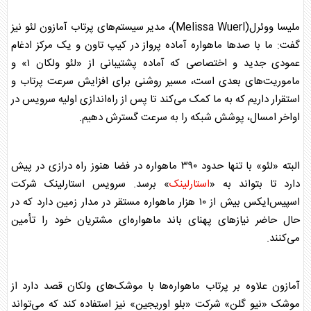
ملیسا ووئرل(Melissa Wuerl)، مدیر سیستم‌های پرتاب آمازون لئو نیز
گفت: ما با صدها ماهواره آماده پرواز در کیپ تاون و یک مرکز ادغام
عمودی جدید و اختصاصی که آماده پشتیبانی از «لئو ولکان ۱» و
ماموریت‌های بعدی است، مسیر روشنی برای افزایش سرعت پرتاب و
استقرار داریم که به ما کمک می‌کند تا پس از راه‌اندازی اولیه سرویس در
اواخر امسال، پوشش شبکه را به سرعت گسترش دهیم.
البته «لئو» با تنها حدود ۳۹۰ ماهواره در فضا هنوز راه درازی در پیش
دارد تا بتواند به «
استارلینک
» برسد. سرویس
استارلینک
شرکت
اسپیس‌ایکس بیش از ۱۰ هزار ماهواره مستقر در مدار زمین دارد که در
حال حاضر نیازهای پهنای باند ماهواره‌ای مشتریان خود را تأمین
می‌کنند.
آمازون علاوه بر پرتاب ماهواره‌ها با موشک‌های ولکان قصد دارد از
موشک «نیو گلن» شرکت «بلو اوریجین» نیز استفاده کند که می‌تواند