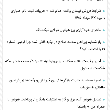
ترامپ و توهم خلع سلاح حماس
شرایط فروش نیسان وانت اعلام شد + جزییات ثبت نام اعتباری
زامیاد EX مرداد ۱۴۰۵
چرا کویت به دنبال شریک امنیتی جدید است؟
ماجرای خودآزاری پرز هیلتون در لایو تیک تاک
اعتراف غرب به قدرت ایران در تثبیت معادلات
راز شماره پیراهن محمد صلاح در ترکیه فاش شد؛ چرا فرعون شماره
خطای راهبردی ترامپ مقابل برزیل
۶۱ را انتخاب کرد؟
متن و حاشیه سفر نتانیاهو به آمریکا
آخرین قیمت طلا و سکه امروز چهارشنبه ۱۴ مرداد/ سقف طلا و سکه
شکست + جدول
نحوه محاسبه مالیات بلاگر‌ها / این گروه از پردرآمد‌ها زیر ذره‌بین
مالیاتی + جزییات
تبدیل قبوض آب، برق و گاز به اینترنت رایگان / پرداخت قبوض با
همراه من + راهنما