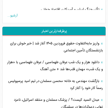
تأثیر جنگ ایران و آمریکا بر اقتصاد جهانی
آرشیو...
تخریب پل‌ها در اوکراین و فروپاشی روایت دوگانه غرب
پرطرفدارترین اخبار
اربعین، کابوس مشترک تل‌آویو-واشنگتن
واریز مابه‌التفاوت حقوق فروردین ۱۴۰۵ آغاز شد | خبر خوش برای
برنامه هفتم توسعه در نقطه کور سیاستگذاری
بازنشستگان تأمین اجتماعی
کنوانسیون دریای خزر در راستای منافع ملی است؟
دانلود هزار و یک شب عرفان طهماسبی / عرفان طهماسبی با «هزار
اوکراین بازوی مخرب آمریکا در غرب آسیا
و یک شب» مهمان قلب‌ها شد + متن آهنگ
اهمیت راهبردی اردن برای آمریکا
بازگشت مهندس به خانه؛ محسن مسلمان در تیم امید پرسپولیس
رسماً کار خود را آغاز کرد
پیام، ظرفیت بالفعل‌نشده تجارت ایران
عبدل السید کیست؟ / پزشک مسلمان و منتقد اسرائیل، نامزد
همسویی عربستان با سنتکام علیه متحدان ایران
نهایی دموکرات‌ها در میشیگان