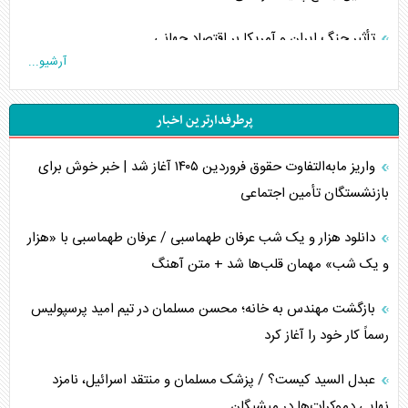
تأثیر جنگ ایران و آمریکا بر اقتصاد جهانی
آرشیو...
تخریب پل‌ها در اوکراین و فروپاشی روایت دوگانه غرب
پرطرفدارترین اخبار
اربعین، کابوس مشترک تل‌آویو-واشنگتن
واریز مابه‌التفاوت حقوق فروردین ۱۴۰۵ آغاز شد | خبر خوش برای
برنامه هفتم توسعه در نقطه کور سیاستگذاری
بازنشستگان تأمین اجتماعی
کنوانسیون دریای خزر در راستای منافع ملی است؟
دانلود هزار و یک شب عرفان طهماسبی / عرفان طهماسبی با «هزار
اوکراین بازوی مخرب آمریکا در غرب آسیا
و یک شب» مهمان قلب‌ها شد + متن آهنگ
اهمیت راهبردی اردن برای آمریکا
بازگشت مهندس به خانه؛ محسن مسلمان در تیم امید پرسپولیس
رسماً کار خود را آغاز کرد
پیام، ظرفیت بالفعل‌نشده تجارت ایران
عبدل السید کیست؟ / پزشک مسلمان و منتقد اسرائیل، نامزد
همسویی عربستان با سنتکام علیه متحدان ایران
نهایی دموکرات‌ها در میشیگان