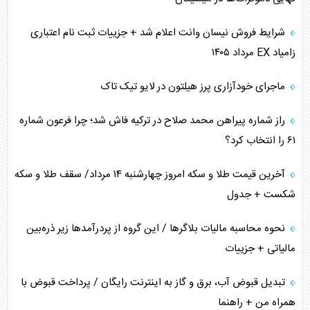
ترامپ و توهم خلع سلاح حماس
شرایط فروش نیسان وانت اعلام شد + جزییات ثبت نام اعتباری
زامیاد EX مرداد ۱۴۰۵
چرا کویت به دنبال شریک امنیتی جدید است؟
ماجرای خودآزاری پرز هیلتون در لایو تیک تاک
اعتراف غرب به قدرت ایران در تثبیت معادلات
راز شماره پیراهن محمد صلاح در ترکیه فاش شد؛ چرا فرعون شماره
خطای راهبردی ترامپ مقابل برزیل
۶۱ را انتخاب کرد؟
متن و حاشیه سفر نتانیاهو به آمریکا
آخرین قیمت طلا و سکه امروز چهارشنبه ۱۴ مرداد/ سقف طلا و سکه
شکست + جدول
نحوه محاسبه مالیات بلاگر‌ها / این گروه از پردرآمد‌ها زیر ذره‌بین
مالیاتی + جزییات
تبدیل قبوض آب، برق و گاز به اینترنت رایگان / پرداخت قبوض با
همراه من + راهنما