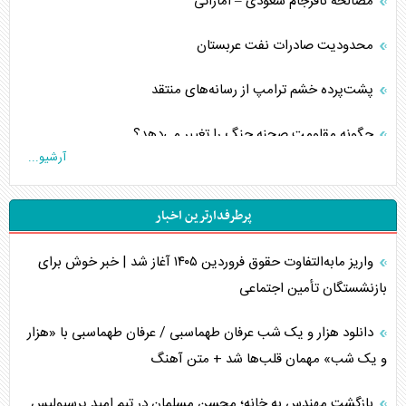
مصالحه نافرجام سعودی – اماراتی
محدودیت صادرات نفت عربستان
پشت‌پرده خشم ترامپ از رسانه‌های منتقد
چگونه مقاومت صحنه جنگ را تغییر می‌دهد؟
آرشیو...
جنگ رمضان و معضل حضور نظامیان آمریکایی
پرطرفدارترین اخبار
تحلیل جامع پدیده تراستی‌ها
واریز مابه‌التفاوت حقوق فروردین ۱۴۰۵ آغاز شد | خبر خوش برای
تأثیر جنگ ایران و آمریکا بر اقتصاد جهانی
بازنشستگان تأمین اجتماعی
تخریب پل‌ها در اوکراین و فروپاشی روایت دوگانه غرب
دانلود هزار و یک شب عرفان طهماسبی / عرفان طهماسبی با «هزار
اربعین، کابوس مشترک تل‌آویو-واشنگتن
و یک شب» مهمان قلب‌ها شد + متن آهنگ
برنامه هفتم توسعه در نقطه کور سیاستگذاری
بازگشت مهندس به خانه؛ محسن مسلمان در تیم امید پرسپولیس