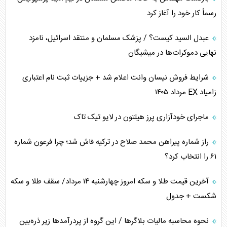
رسماً کار خود را آغاز کرد
کنوانسیون دریای خزر در راستای منافع ملی است؟
عبدل السید کیست؟ / پزشک مسلمان و منتقد اسرائیل، نامزد
اوکراین بازوی مخرب آمریکا در غرب آسیا
نهایی دموکرات‌ها در میشیگان
اهمیت راهبردی اردن برای آمریکا
شرایط فروش نیسان وانت اعلام شد + جزییات ثبت نام اعتباری
زامیاد EX مرداد ۱۴۰۵
پیام، ظرفیت بالفعل‌نشده تجارت ایران
ماجرای خودآزاری پرز هیلتون در لایو تیک تاک
همسویی عربستان با سنتکام علیه متحدان ایران
راز شماره پیراهن محمد صلاح در ترکیه فاش شد؛ چرا فرعون شماره
ترامپ و توهم خلع سلاح حماس
۶۱ را انتخاب کرد؟
چرا کویت به دنبال شریک امنیتی جدید است؟
آخرین قیمت طلا و سکه امروز چهارشنبه ۱۴ مرداد/ سقف طلا و سکه
شکست + جدول
نحوه محاسبه مالیات بلاگر‌ها / این گروه از پردرآمد‌ها زیر ذره‌بین