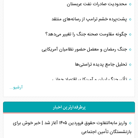
محدودیت صادرات نفت عربستان
پشت‌پرده خشم ترامپ از رسانه‌های منتقد
چگونه مقاومت صحنه جنگ را تغییر می‌دهد؟
جنگ رمضان و معضل حضور نظامیان آمریکایی
تحلیل جامع پدیده تراستی‌ها
تأثیر جنگ ایران و آمریکا بر اقتصاد جهانی
آرشیو...
تخریب پل‌ها در اوکراین و فروپاشی روایت دوگانه غرب
پرطرفدارترین اخبار
اربعین، کابوس مشترک تل‌آویو-واشنگتن
واریز مابه‌التفاوت حقوق فروردین ۱۴۰۵ آغاز شد | خبر خوش برای
برنامه هفتم توسعه در نقطه کور سیاستگذاری
بازنشستگان تأمین اجتماعی