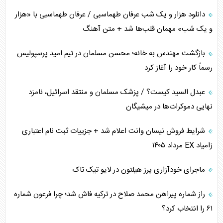
کنوانسیون دریای خزر در راستای منافع ملی است؟
دانلود هزار و یک شب عرفان طهماسبی / عرفان طهماسبی با «هزار
اوکراین بازوی مخرب آمریکا در غرب آسیا
و یک شب» مهمان قلب‌ها شد + متن آهنگ
اهمیت راهبردی اردن برای آمریکا
بازگشت مهندس به خانه؛ محسن مسلمان در تیم امید پرسپولیس
رسماً کار خود را آغاز کرد
پیام، ظرفیت بالفعل‌نشده تجارت ایران
عبدل السید کیست؟ / پزشک مسلمان و منتقد اسرائیل، نامزد
همسویی عربستان با سنتکام علیه متحدان ایران
نهایی دموکرات‌ها در میشیگان
ترامپ و توهم خلع سلاح حماس
شرایط فروش نیسان وانت اعلام شد + جزییات ثبت نام اعتباری
زامیاد EX مرداد ۱۴۰۵
چرا کویت به دنبال شریک امنیتی جدید است؟
ماجرای خودآزاری پرز هیلتون در لایو تیک تاک
اعتراف غرب به قدرت ایران در تثبیت معادلات
راز شماره پیراهن محمد صلاح در ترکیه فاش شد؛ چرا فرعون شماره
خطای راهبردی ترامپ مقابل برزیل
۶۱ را انتخاب کرد؟
متن و حاشیه سفر نتانیاهو به آمریکا