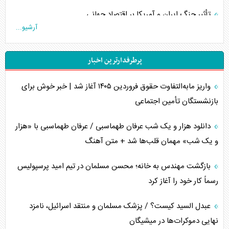
تأثیر جنگ ایران و آمریکا بر اقتصاد جهانی
آرشیو...
تخریب پل‌ها در اوکراین و فروپاشی روایت دوگانه غرب
پرطرفدارترین اخبار
اربعین، کابوس مشترک تل‌آویو-واشنگتن
واریز مابه‌التفاوت حقوق فروردین ۱۴۰۵ آغاز شد | خبر خوش برای
برنامه هفتم توسعه در نقطه کور سیاستگذاری
بازنشستگان تأمین اجتماعی
کنوانسیون دریای خزر در راستای منافع ملی است؟
دانلود هزار و یک شب عرفان طهماسبی / عرفان طهماسبی با «هزار
اوکراین بازوی مخرب آمریکا در غرب آسیا
و یک شب» مهمان قلب‌ها شد + متن آهنگ
اهمیت راهبردی اردن برای آمریکا
بازگشت مهندس به خانه؛ محسن مسلمان در تیم امید پرسپولیس
رسماً کار خود را آغاز کرد
پیام، ظرفیت بالفعل‌نشده تجارت ایران
عبدل السید کیست؟ / پزشک مسلمان و منتقد اسرائیل، نامزد
همسویی عربستان با سنتکام علیه متحدان ایران
نهایی دموکرات‌ها در میشیگان