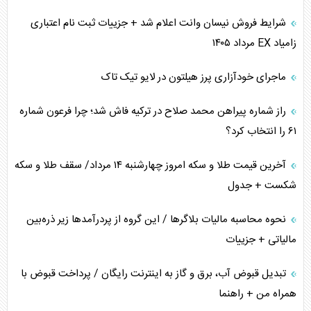
ترامپ و توهم خلع سلاح حماس
شرایط فروش نیسان وانت اعلام شد + جزییات ثبت نام اعتباری
زامیاد EX مرداد ۱۴۰۵
چرا کویت به دنبال شریک امنیتی جدید است؟
ماجرای خودآزاری پرز هیلتون در لایو تیک تاک
اعتراف غرب به قدرت ایران در تثبیت معادلات
راز شماره پیراهن محمد صلاح در ترکیه فاش شد؛ چرا فرعون شماره
خطای راهبردی ترامپ مقابل برزیل
۶۱ را انتخاب کرد؟
متن و حاشیه سفر نتانیاهو به آمریکا
آخرین قیمت طلا و سکه امروز چهارشنبه ۱۴ مرداد/ سقف طلا و سکه
شکست + جدول
نحوه محاسبه مالیات بلاگر‌ها / این گروه از پردرآمد‌ها زیر ذره‌بین
مالیاتی + جزییات
تبدیل قبوض آب، برق و گاز به اینترنت رایگان / پرداخت قبوض با
همراه من + راهنما