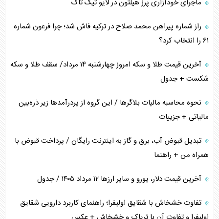
ماجرای خودآزاری پرز هیلتون در لایو تیک تاک
همسویی عربستان با سنتکام علیه متحدان ایران
راز شماره پیراهن محمد صلاح در ترکیه فاش شد؛ چرا فرعون شماره
ترامپ و توهم خلع سلاح حماس
۶۱ را انتخاب کرد؟
چرا کویت به دنبال شریک امنیتی جدید است؟
آخرین قیمت طلا و سکه امروز چهارشنبه ۱۴ مرداد/ سقف طلا و سکه
شکست + جدول
نحوه محاسبه مالیات بلاگر‌ها / این گروه از پردرآمد‌ها زیر ذره‌بین
مالیاتی + جزییات
تبدیل قبوض آب، برق و گاز به اینترنت رایگان / پرداخت قبوض با
همراه من + راهنما
آخرین قیمت دلار، یورو و سایر ارز‌ها ۱۲ مرداد ۱۴۰۵ / جدول
تفاوت خشخاش با شقایق اولیفرا؛ راهنمای کاربرد دارویی شقایق
اولیفرا و تفاوت آن با تریاک و خشخاش + عکس