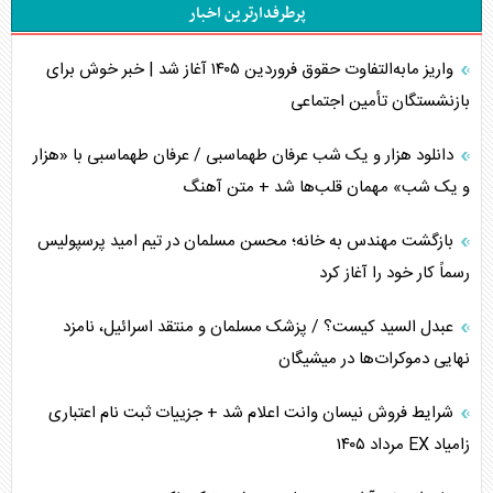
پرطرفدارترین اخبار
تحلیل جامع پدیده تراستی‌ها
واریز مابه‌التفاوت حقوق فروردین ۱۴۰۵ آغاز شد | خبر خوش برای
تأثیر جنگ ایران و آمریکا بر اقتصاد جهانی
بازنشستگان تأمین اجتماعی
تخریب پل‌ها در اوکراین و فروپاشی روایت دوگانه غرب
دانلود هزار و یک شب عرفان طهماسبی / عرفان طهماسبی با «هزار
اربعین، کابوس مشترک تل‌آویو-واشنگتن
و یک شب» مهمان قلب‌ها شد + متن آهنگ
برنامه هفتم توسعه در نقطه کور سیاستگذاری
بازگشت مهندس به خانه؛ محسن مسلمان در تیم امید پرسپولیس
رسماً کار خود را آغاز کرد
کنوانسیون دریای خزر در راستای منافع ملی است؟
عبدل السید کیست؟ / پزشک مسلمان و منتقد اسرائیل، نامزد
اوکراین بازوی مخرب آمریکا در غرب آسیا
نهایی دموکرات‌ها در میشیگان
اهمیت راهبردی اردن برای آمریکا
شرایط فروش نیسان وانت اعلام شد + جزییات ثبت نام اعتباری
زامیاد EX مرداد ۱۴۰۵
پیام، ظرفیت بالفعل‌نشده تجارت ایران