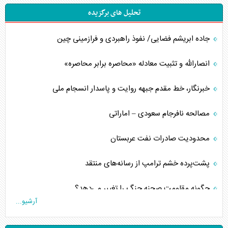
تحلیل های برگزیده
جاده ابریشم فضایی/ نفوذ راهبردی و فرازمینی چین
انصارالله و تثبیت معادله «محاصره برابر محاصره»
خبرنگار، خط مقدم جبهه روایت و پاسدار انسجام ملی
مصالحه نافرجام سعودی – اماراتی
محدودیت صادرات نفت عربستان
پشت‌پرده خشم ترامپ از رسانه‌های منتقد
چگونه مقاومت صحنه جنگ را تغییر می‌دهد؟
آرشیو...
جنگ رمضان و معضل حضور نظامیان آمریکایی