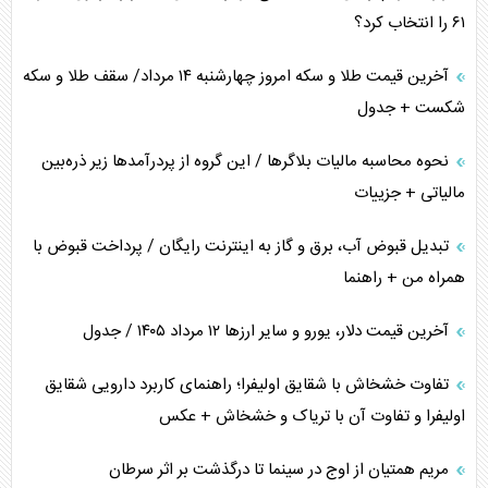
ترامپ و توهم خلع سلاح حماس
۶۱ را انتخاب کرد؟
چرا کویت به دنبال شریک امنیتی جدید است؟
آخرین قیمت طلا و سکه امروز چهارشنبه ۱۴ مرداد/ سقف طلا و سکه
شکست + جدول
نحوه محاسبه مالیات بلاگر‌ها / این گروه از پردرآمد‌ها زیر ذره‌بین
مالیاتی + جزییات
تبدیل قبوض آب، برق و گاز به اینترنت رایگان / پرداخت قبوض با
همراه من + راهنما
آخرین قیمت دلار، یورو و سایر ارز‌ها ۱۲ مرداد ۱۴۰۵ / جدول
تفاوت خشخاش با شقایق اولیفرا؛ راهنمای کاربرد دارویی شقایق
اولیفرا و تفاوت آن با تریاک و خشخاش + عکس
مریم همتیان از اوج در سینما تا درگذشت بر اثر سرطان