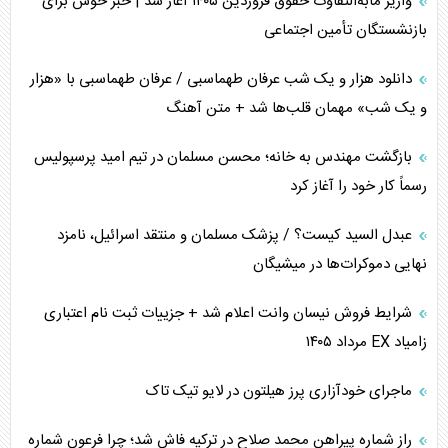
واریز مابه‌التفاوت حقوق فروردین ۱۴۰۵ آغاز شد | خبر خوش برای
تأثیر جنگ ایران و آمریکا بر اقتصاد جهانی
بازنشستگان تأمین اجتماعی
تخریب پل‌ها در اوکراین و فروپاشی روایت دوگانه غرب
دانلود هزار و یک شب عرفان طهماسبی / عرفان طهماسبی با «هزار
اربعین، کابوس مشترک تل‌آویو-واشنگتن
و یک شب» مهمان قلب‌ها شد + متن آهنگ
برنامه هفتم توسعه در نقطه کور سیاستگذاری
بازگشت مهندس به خانه؛ محسن مسلمان در تیم امید پرسپولیس
رسماً کار خود را آغاز کرد
کنوانسیون دریای خزر در راستای منافع ملی است؟
عبدل السید کیست؟ / پزشک مسلمان و منتقد اسرائیل، نامزد
اوکراین بازوی مخرب آمریکا در غرب آسیا
نهایی دموکرات‌ها در میشیگان
اهمیت راهبردی اردن برای آمریکا
شرایط فروش نیسان وانت اعلام شد + جزییات ثبت نام اعتباری
زامیاد EX مرداد ۱۴۰۵
پیام، ظرفیت بالفعل‌نشده تجارت ایران
ماجرای خودآزاری پرز هیلتون در لایو تیک تاک
همسویی عربستان با سنتکام علیه متحدان ایران
راز شماره پیراهن محمد صلاح در ترکیه فاش شد؛ چرا فرعون شماره