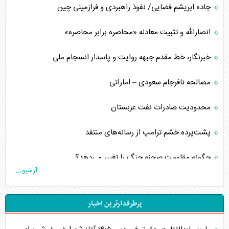
جاده ابریشم فضایی/ نفوذ راهبردی و فرازمینی چین
انصارالله و تثبیت معادله «محاصره برابر محاصره»
خبرنگار، خط مقدم جبهه روایت و پاسدار انسجام ملی
مصالحه نافرجام سعودی – اماراتی
محدودیت صادرات نفت عربستان
پشت‌پرده خشم ترامپ از رسانه‌های منتقد
چگونه مقاومت صحنه جنگ را تغییر می‌دهد؟
آرشیو...
جنگ رمضان و معضل حضور نظامیان آمریکایی
پرطرفدارترین اخبار
تحلیل جامع پدیده تراستی‌ها