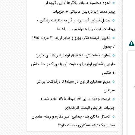
نحوه محاسبه مالیات بلاگر‌ها / این گروه از
پردرآمد‌ها زیر ذره‌بین مالیاتی + جزییات
تبدیل قبوض آب، برق و گاز به اینترنت رایگان /
پرداخت قبوض با همراه من + راهنما
آخرین قیمت دلار، یورو و سایر ارز‌ها ۱۲ مرداد ۱۴۰۵
/ جدول
تفاوت خشخاش با شقایق اولیفرا؛ راهنمای کاربرد
دارویی شقایق اولیفرا و تفاوت آن با تریاک و خشخاش
+ عکس
مریم همتیان از اوج در سینما تا درگذشت بر اثر
سرطان
قیمت جدید سایپا ۱۵۱ مرداد ۱۴۰۵ اعلام شد +
جزئیات افزایش قیمت کارخانه‌ای
انحلال ماکان بند؛ جدایی امیر مقاره و رهام هادیان
بعد از یک دهه همکاری صحت دارد؟