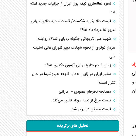
ن
نحوه فعالسازی کیف پول ایران / جزئیات جدید اعلام
شد
قیمت طلا رکورد شکست/ قیمت جدید طلای جهانی
امروز ۱۵ مردادماه ۱۴۰۵
شهید علی لاریجانی چگونه ردیابی شد؟/ روایت
سردار کوثری از نحوه شهادت دبیر شورای عالی امنیت
ملی
اد
زمان اعلام نتایج نهایی آزمون دکتری ۱۴۰۵
لی
سفیر ایران در ژاپن: همان فاجعه هیروشیما در حال
 و
تکرار است
ان
مصالحه نافرجام سعودی – اماراتی
قیمت مرغ از نیمه مرداد تغییر می‌کند
قیمت مسکن دو برابر شد
تحلیل های برگزیده
خذ
ب