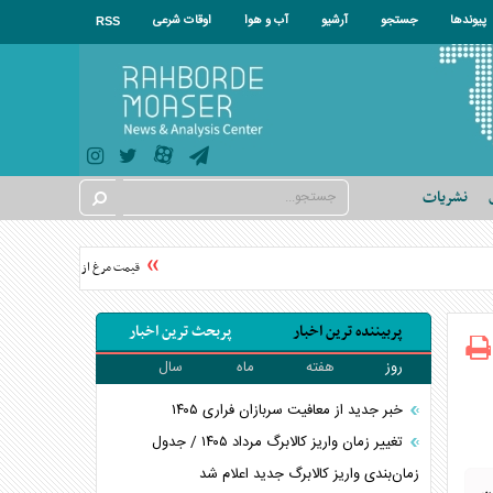
پیوندها
جستجو
آرشیو
آب و هوا
اوقات شرعی
RSS
نشریات
قیمت مرغ از نیمه مرداد تغییر می‌ک
پربیننده ترین اخبار
پربحث ترین اخبار
روز
هفته
ماه
سال
خبر جدید از معافیت سربازان فراری ۱۴۰۵
تغییر زمان واریز کالابرگ مرداد ۱۴۰۵ / جدول
زمان‌بندی واریز کالابرگ جدید اعلام شد