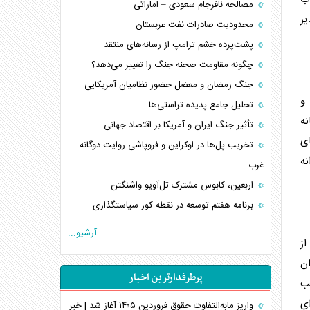
مصالحه نافرجام سعودی – اماراتی
یر
محدودیت صادرات نفت عربستان
پشت‌پرده خشم ترامپ از رسانه‌های منتقد
چگونه مقاومت صحنه جنگ را تغییر می‌دهد؟
جنگ رمضان و معضل حضور نظامیان آمریکایی
 و
تحلیل جامع پدیده تراستی‌ها
نه
تأثیر جنگ ایران و آمریکا بر اقتصاد جهانی
ای
تخریب پل‌ها در اوکراین و فروپاشی روایت دوگانه
نه
غرب
اربعین، کابوس مشترک تل‌آویو-واشنگتن
برنامه هفتم توسعه در نقطه کور سیاستگذاری
کنوانسیون دریای خزر در راستای منافع ملی است؟
آرشیو...
از
اوکراین بازوی مخرب آمریکا در غرب آسیا
ن
اهمیت راهبردی اردن برای آمریکا
پرطرفدارترین اخبار
لب
پیام، ظرفیت بالفعل‌نشده تجارت ایران
ای
همسویی عربستان با سنتکام علیه متحدان ایران
واریز مابه‌التفاوت حقوق فروردین ۱۴۰۵ آغاز شد | خبر