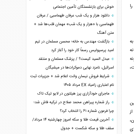
را
ترامپ و توهم خلع سلاح حماس
خوش برای بازنشستگان تأمین اجتماعی
چرا کویت به دنبال شریک امنیتی جدید است؟
دانلود هزار و یک شب عرفان طهماسبی / عرفان
اعتراف غرب به قدرت ایران در تثبیت معادلات
طهماسبی با «هزار و یک شب» مهمان قلب‌ها شد +
متن آهنگ
خطای راهبردی ترامپ مقابل برزیل
به
متن و حاشیه سفر نتانیاهو به آمریکا
بازگشت مهندس به خانه؛ محسن مسلمان در تیم
نه
امید پرسپولیس رسماً کار خود را آغاز کرد
ه
عبدل السید کیست؟ / پزشک مسلمان و منتقد
،
اسرائیل، نامزد نهایی دموکرات‌ها در میشیگان
شرایط فروش نیسان وانت اعلام شد + جزییات ثبت
نام اعتباری زامیاد EX مرداد ۱۴۰۵
ماجرای خودآزاری پرز هیلتون در لایو تیک تاک
راز شماره پیراهن محمد صلاح در ترکیه فاش شد؛
ین
چرا فرعون شماره ۶۱ را انتخاب کرد؟
از
آخرین قیمت طلا و سکه امروز چهارشنبه ۱۴ مرداد/
ن،
سقف طلا و سکه شکست + جدول
ای