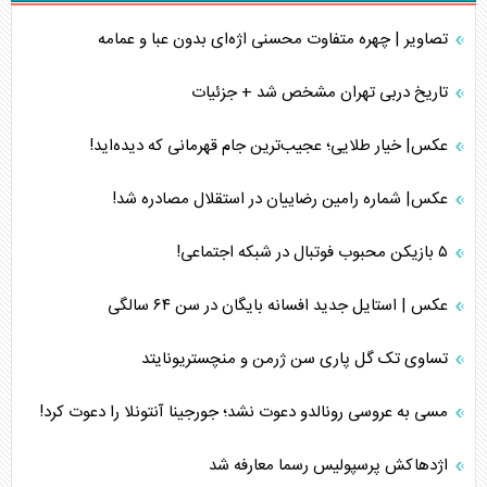
تصاویر | چهره متفاوت محسنی اژه‌ای بدون عبا و عمامه
تاریخ دربی تهران مشخص شد + جزئیات
عکس| خیار طلایی؛ عجیب‌ترین جام قهرمانی که دیده‌اید!
عکس| شماره رامین رضاییان در استقلال مصادره شد!
۵ بازیکن محبوب فوتبال در شبکه اجتماعی!
عکس | استایل جدید افسانه بایگان در سن ۶۴ سالگی
تساوی تک گل پاری سن ژرمن و منچستریونایتد
مسی به عروسی رونالدو دعوت نشد؛ جورجینا آنتونلا را دعوت کرد!
اژدهاکش پرسپولیس رسما معارفه شد