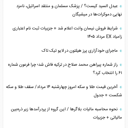
عبدل السید کیست؟ / پزشک مسلمان و منتقد اسرائیل، نامزد
همسویی عربستان با سنتکام علیه متحدان ایران
نهایی دموکرات‌ها در میشیگان
ترامپ و توهم خلع سلاح حماس
شرایط فروش نیسان وانت اعلام شد + جزییات ثبت نام اعتباری
زامیاد EX مرداد ۱۴۰۵
چرا کویت به دنبال شریک امنیتی جدید است؟
ماجرای خودآزاری پرز هیلتون در لایو تیک تاک
اعتراف غرب به قدرت ایران در تثبیت معادلات
راز شماره پیراهن محمد صلاح در ترکیه فاش شد؛ چرا فرعون شماره
خطای راهبردی ترامپ مقابل برزیل
۶۱ را انتخاب کرد؟
متن و حاشیه سفر نتانیاهو به آمریکا
آخرین قیمت طلا و سکه امروز چهارشنبه ۱۴ مرداد/ سقف طلا و سکه
شکست + جدول
نحوه محاسبه مالیات بلاگر‌ها / این گروه از پردرآمد‌ها زیر ذره‌بین
مالیاتی + جزییات