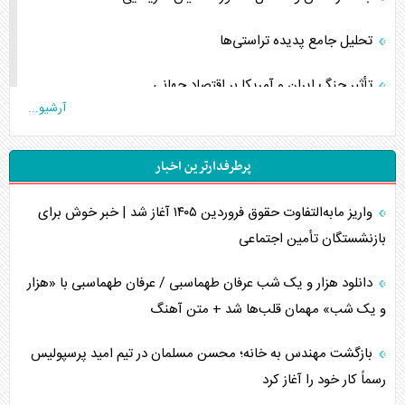
تحلیل جامع پدیده تراستی‌ها
تأثیر جنگ ایران و آمریکا بر اقتصاد جهانی
آرشیو...
تخریب پل‌ها در اوکراین و فروپاشی روایت دوگانه غرب
پرطرفدارترین اخبار
اربعین، کابوس مشترک تل‌آویو-واشنگتن
واریز مابه‌التفاوت حقوق فروردین ۱۴۰۵ آغاز شد | خبر خوش برای
برنامه هفتم توسعه در نقطه کور سیاستگذاری
بازنشستگان تأمین اجتماعی
کنوانسیون دریای خزر در راستای منافع ملی است؟
دانلود هزار و یک شب عرفان طهماسبی / عرفان طهماسبی با «هزار
اوکراین بازوی مخرب آمریکا در غرب آسیا
و یک شب» مهمان قلب‌ها شد + متن آهنگ
اهمیت راهبردی اردن برای آمریکا
بازگشت مهندس به خانه؛ محسن مسلمان در تیم امید پرسپولیس
رسماً کار خود را آغاز کرد
پیام، ظرفیت بالفعل‌نشده تجارت ایران