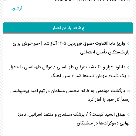
تأثیر جنگ ایران و آمریکا بر اقتصاد جهانی
آرشیو...
تخریب پل‌ها در اوکراین و فروپاشی روایت دوگانه غرب
پرطرفدارترین اخبار
اربعین، کابوس مشترک تل‌آویو-واشنگتن
واریز مابه‌التفاوت حقوق فروردین ۱۴۰۵ آغاز شد | خبر خوش برای
برنامه هفتم توسعه در نقطه کور سیاستگذاری
بازنشستگان تأمین اجتماعی
کنوانسیون دریای خزر در راستای منافع ملی است؟
دانلود هزار و یک شب عرفان طهماسبی / عرفان طهماسبی با «هزار
اوکراین بازوی مخرب آمریکا در غرب آسیا
و یک شب» مهمان قلب‌ها شد + متن آهنگ
اهمیت راهبردی اردن برای آمریکا
بازگشت مهندس به خانه؛ محسن مسلمان در تیم امید پرسپولیس
رسماً کار خود را آغاز کرد
پیام، ظرفیت بالفعل‌نشده تجارت ایران
عبدل السید کیست؟ / پزشک مسلمان و منتقد اسرائیل، نامزد
همسویی عربستان با سنتکام علیه متحدان ایران
نهایی دموکرات‌ها در میشیگان
ترامپ و توهم خلع سلاح حماس