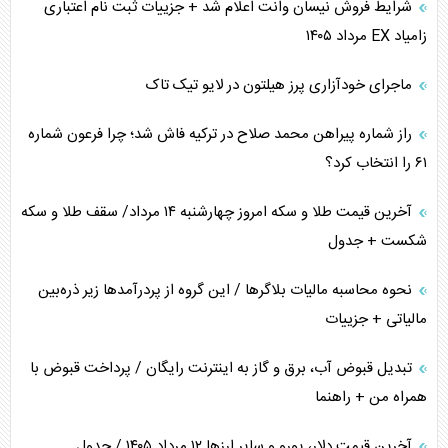
شرایط فروش نیسان وانت اعلام شد + جزییات ثبت نام اعتباری
زامیاد EX مرداد ۱۴۰۵
چرا کویت به دنبال شریک امنیتی جدید است؟
ماجرای خودآزاری پرز هیلتون در لایو تیک تاک
اعتراف غرب به قدرت ایران در تثبیت معادلات
راز شماره پیراهن محمد صلاح در ترکیه فاش شد؛ چرا فرعون شماره
خطای راهبردی ترامپ مقابل برزیل
۶۱ را انتخاب کرد؟
متن و حاشیه سفر نتانیاهو به آمریکا
آخرین قیمت طلا و سکه امروز چهارشنبه ۱۴ مرداد/ سقف طلا و سکه
شکست + جدول
نحوه محاسبه مالیات بلاگر‌ها / این گروه از پردرآمد‌ها زیر ذره‌بین
مالیاتی + جزییات
تبدیل قبوض آب، برق و گاز به اینترنت رایگان / پرداخت قبوض با
همراه من + راهنما
آخرین قیمت دلار، یورو و سایر ارز‌ها ۱۲ مرداد ۱۴۰۵ / جدول