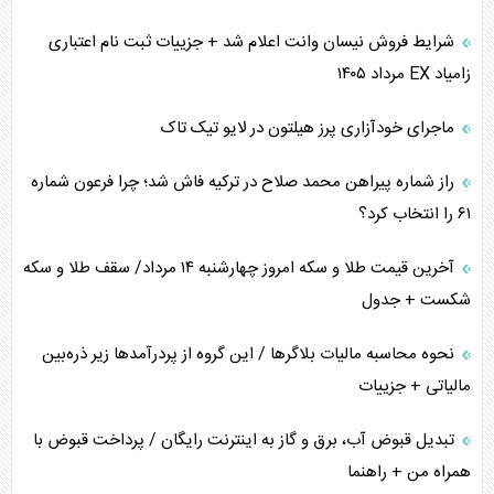
اهمیت راهبردی اردن برای آمریکا
شرایط فروش نیسان وانت اعلام شد + جزییات ثبت نام اعتباری
زامیاد EX مرداد ۱۴۰۵
پیام، ظرفیت بالفعل‌نشده تجارت ایران
ماجرای خودآزاری پرز هیلتون در لایو تیک تاک
همسویی عربستان با سنتکام علیه متحدان ایران
راز شماره پیراهن محمد صلاح در ترکیه فاش شد؛ چرا فرعون شماره
ترامپ و توهم خلع سلاح حماس
۶۱ را انتخاب کرد؟
چرا کویت به دنبال شریک امنیتی جدید است؟
آخرین قیمت طلا و سکه امروز چهارشنبه ۱۴ مرداد/ سقف طلا و سکه
شکست + جدول
نحوه محاسبه مالیات بلاگر‌ها / این گروه از پردرآمد‌ها زیر ذره‌بین
مالیاتی + جزییات
تبدیل قبوض آب، برق و گاز به اینترنت رایگان / پرداخت قبوض با
همراه من + راهنما