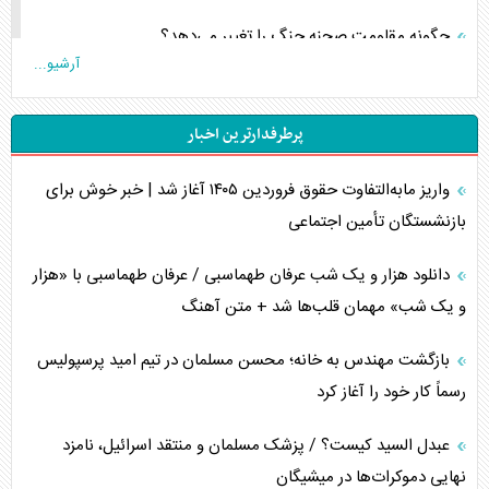
چگونه مقاومت صحنه جنگ را تغییر می‌دهد؟
آرشیو...
جنگ رمضان و معضل حضور نظامیان آمریکایی
پرطرفدارترین اخبار
تحلیل جامع پدیده تراستی‌ها
واریز مابه‌التفاوت حقوق فروردین ۱۴۰۵ آغاز شد | خبر خوش برای
تأثیر جنگ ایران و آمریکا بر اقتصاد جهانی
بازنشستگان تأمین اجتماعی
تخریب پل‌ها در اوکراین و فروپاشی روایت دوگانه غرب
دانلود هزار و یک شب عرفان طهماسبی / عرفان طهماسبی با «هزار
اربعین، کابوس مشترک تل‌آویو-واشنگتن
و یک شب» مهمان قلب‌ها شد + متن آهنگ
برنامه هفتم توسعه در نقطه کور سیاستگذاری
بازگشت مهندس به خانه؛ محسن مسلمان در تیم امید پرسپولیس
رسماً کار خود را آغاز کرد
کنوانسیون دریای خزر در راستای منافع ملی است؟
عبدل السید کیست؟ / پزشک مسلمان و منتقد اسرائیل، نامزد
اوکراین بازوی مخرب آمریکا در غرب آسیا
نهایی دموکرات‌ها در میشیگان