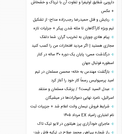
تحلیل جامع پدیده تراستی‌ها
دارویی شقایق اولیفرا و تفاوت آن با تریاک و خشخاش
+ عکس
تأثیر جنگ ایران و آمریکا بر اقتصاد جهانی
تخریب پل‌ها در اوکراین و فروپاشی روایت دوگانه
ربایش و قتل حمیدرضا رجب‌زاده مداح؛ از تشکیل
غرب
تیم ویژه کارآگاهان تا مثله شدن پیکر + جزئیات تازه
اربعین، کابوس مشترک تل‌آویو-واشنگتن
پیام هادی چوپان به تخریب گران: شما دلقک
مجازی هستید | اگر مردید افتخارات من را کسب کنید
درگذشت مسی؛ پایان یک دوره ۳۰ ساله در کنار
اسطوره فوتبال جهان
بازگشت مهندس به خانه؛ محسن مسلمان در تیم
امید پرسپولیس رسماً کار خود را آغاز کرد
عبدل السید کیست؟ / پزشک مسلمان و منتقد
اسرائیل، نامزد نهایی دموکرات‌ها در میشیگان
شرایط فروش نیسان وانت اعلام شد + جزییات ثبت
نام اعتباری زامیاد EX مرداد ۱۴۰۵
ماجرای خودآزاری پرز هیلتون در لایو تیک تاک
راز شماره پیراهن محمد صلاح در ترکیه فاش شد؛