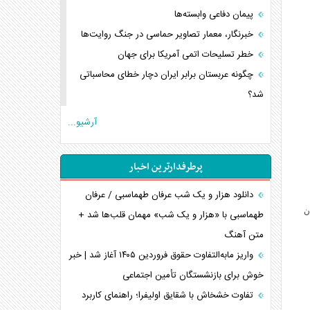
پیمان دفاعی‌ وابسته‌ها
خبرنگار، معمار تصاویر حماسی در جنگ روایت‌ها
خطر تسلیحات اتمی آمریکا برای جهان
چگونه عربستان برابر ایران دچار خطای محاسباتی
شد؟
جاده ابریشم فضایی/ نفوذ راهبردی و فرازمینی
آرشیو...
چین
انصارالله و تثبیت معادله «محاصره برابر محاصره»
پرطرفدارترین اخبار
خبرنگار، خط مقدم جبهه روایت و پاسدار انسجام
ملی
دانلود هزار و یک شب عرفان طهماسبی / عرفان
ن
مصالحه نافرجام سعودی – اماراتی
طهماسبی با «هزار و یک شب» مهمان قلب‌ها شد +
متن آهنگ
محدودیت صادرات نفت عربستان
پشت‌پرده خشم ترامپ از رسانه‌های منتقد
واریز مابه‌التفاوت حقوق فروردین ۱۴۰۵ آغاز شد | خبر
خوش برای بازنشستگان تأمین اجتماعی
چگونه مقاومت صحنه جنگ را تغییر می‌دهد؟
جنگ رمضان و معضل حضور نظامیان آمریکایی
تفاوت خشخاش با شقایق اولیفرا؛ راهنمای کاربرد