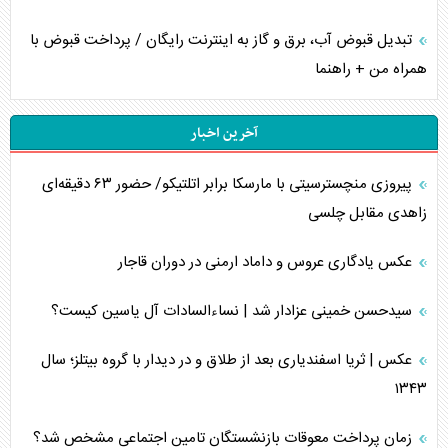
تبدیل قبوض آب، برق و گاز به اینترنت رایگان / پرداخت قبوض با
همراه من + راهنما
آخرین اخبار
پیروزی منچسترسیتی با مارسکا برابر اتلتیکو/ حضور ۶۳ دقیقه‌ای
زاهدی مقابل چلسی
عکس یادگاری عروس و داماد ارمنی در دوران قاجار
سیدحسن خمینی عزادار شد | نساءالسادات آل یاسین کیست؟
عکس | ثریا اسفندیاری بعد از طلاق و در دیدار با گروه بیتلز؛ سال
۱۳۴۳
زمان پرداخت معوقات بازنشستگان تامین اجتماعی مشخص شد؟