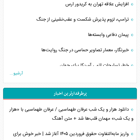
افزایش علاقه تهران به کریدور ارس
ترامپ، لزوم پذیرش شکست و عقب‌نشینی از جنگ
پیمان دفاعی‌ وابسته‌ها
خبرنگار، معمار تصاویر حماسی در جنگ روایت‌ها
خطر تسلیحات اتمی آمریکا برای جهان
آرشیو...
چگونه عربستان برابر ایران دچار خطای محاسباتی شد؟
پرطرفدارترین اخبار
جاده ابریشم فضایی/ نفوذ راهبردی و فرازمینی چین
دانلود هزار و یک شب عرفان طهماسبی / عرفان طهماسبی با «هزار
انصارالله و تثبیت معادله «محاصره برابر محاصره»
و یک شب» مهمان قلب‌ها شد + متن آهنگ
خبرنگار، خط مقدم جبهه روایت و پاسدار انسجام ملی
واریز مابه‌التفاوت حقوق فروردین ۱۴۰۵ آغاز شد | خبر خوش برای