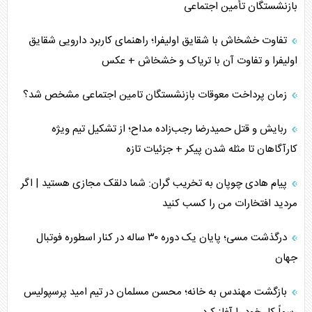
مصالحه نافرجام سعودی – اماراتی
بازنشستگان تأمین اجتماعی
محدودیت صادرات نفت عربستان
تفاوت خشخاش با شقایق اولیفرا؛ راهنمای کاربرد دارویی شقایق
اولیفرا و تفاوت آن با تریاک و خشخاش + عکس
پشت‌پرده خشم ترامپ از رسانه‌های منتقد
زمان پرداخت معوقات بازنشستگان تامین اجتماعی مشخص شد؟
چگونه مقاومت صحنه جنگ را تغییر می‌دهد؟
ربایش و قتل حمیدرضا رجب‌زاده مداح؛ از تشکیل تیم ویژه
جنگ رمضان و معضل حضور نظامیان آمریکایی
کارآگاهان تا مثله شدن پیکر + جزئیات تازه
تحلیل جامع پدیده تراستی‌ها
پیام هادی چوپان به تخریب گران: شما دلقک مجازی هستید | اگر
مردید افتخارات من را کسب کنید
تأثیر جنگ ایران و آمریکا بر اقتصاد جهانی
درگذشت مسی؛ پایان یک دوره ۳۰ ساله در کنار اسطوره فوتبال
تخریب پل‌ها در اوکراین و فروپاشی روایت دوگانه غرب
جهان
اربعین، کابوس مشترک تل‌آویو-واشنگتن
بازگشت مهندس به خانه؛ محسن مسلمان در تیم امید پرسپولیس