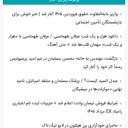
اربعین، کابوس مشترک تل‌آویو-واشنگتن
واریز مابه‌التفاوت حقوق فروردین ۱۴۰۵ آغاز شد | خبر خوش برای
برنامه هفتم توسعه در نقطه کور سیاستگذاری
بازنشستگان تأمین اجتماعی
کنوانسیون دریای خزر در راستای منافع ملی است؟
دانلود هزار و یک شب عرفان طهماسبی / عرفان طهماسبی با «هزار
اوکراین بازوی مخرب آمریکا در غرب آسیا
و یک شب» مهمان قلب‌ها شد + متن آهنگ
اهمیت راهبردی اردن برای آمریکا
بازگشت مهندس به خانه؛ محسن مسلمان در تیم امید پرسپولیس
رسماً کار خود را آغاز کرد
پیام، ظرفیت بالفعل‌نشده تجارت ایران
عبدل السید کیست؟ / پزشک مسلمان و منتقد اسرائیل، نامزد
همسویی عربستان با سنتکام علیه متحدان ایران
نهایی دموکرات‌ها در میشیگان
ترامپ و توهم خلع سلاح حماس
شرایط فروش نیسان وانت اعلام شد + جزییات ثبت نام اعتباری
زامیاد EX مرداد ۱۴۰۵
چرا کویت به دنبال شریک امنیتی جدید است؟
ماجرای خودآزاری پرز هیلتون در لایو تیک تاک
اعتراف غرب به قدرت ایران در تثبیت معادلات