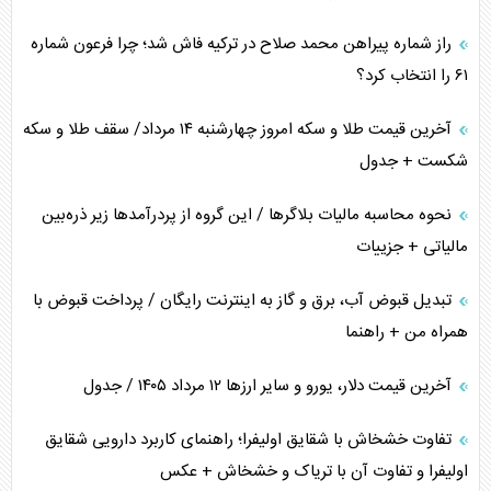
راز شماره پیراهن محمد صلاح در ترکیه فاش شد؛ چرا فرعون شماره
خطای راهبردی ترامپ مقابل برزیل
۶۱ را انتخاب کرد؟
متن و حاشیه سفر نتانیاهو به آمریکا
آخرین قیمت طلا و سکه امروز چهارشنبه ۱۴ مرداد/ سقف طلا و سکه
شکست + جدول
نحوه محاسبه مالیات بلاگر‌ها / این گروه از پردرآمد‌ها زیر ذره‌بین
مالیاتی + جزییات
تبدیل قبوض آب، برق و گاز به اینترنت رایگان / پرداخت قبوض با
همراه من + راهنما
آخرین قیمت دلار، یورو و سایر ارز‌ها ۱۲ مرداد ۱۴۰۵ / جدول
تفاوت خشخاش با شقایق اولیفرا؛ راهنمای کاربرد دارویی شقایق
اولیفرا و تفاوت آن با تریاک و خشخاش + عکس