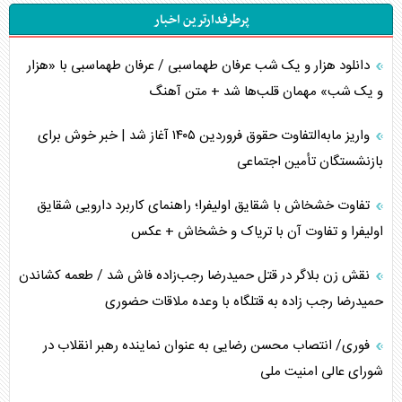
پرطرفدارترین اخبار
جاده ابریشم فضایی/ نفوذ راهبردی و فرازمینی چین
دانلود هزار و یک شب عرفان طهماسبی / عرفان طهماسبی با «هزار
انصارالله و تثبیت معادله «محاصره برابر محاصره»
و یک شب» مهمان قلب‌ها شد + متن آهنگ
خبرنگار، خط مقدم جبهه روایت و پاسدار انسجام ملی
واریز مابه‌التفاوت حقوق فروردین ۱۴۰۵ آغاز شد | خبر خوش برای
مصالحه نافرجام سعودی – اماراتی
بازنشستگان تأمین اجتماعی
محدودیت صادرات نفت عربستان
تفاوت خشخاش با شقایق اولیفرا؛ راهنمای کاربرد دارویی شقایق
اولیفرا و تفاوت آن با تریاک و خشخاش + عکس
پشت‌پرده خشم ترامپ از رسانه‌های منتقد
نقش زن بلاگر در قتل حمیدرضا رجب‌زاده فاش شد / طعمه کشاندن
چگونه مقاومت صحنه جنگ را تغییر می‌دهد؟
حمیدرضا رجب زاده به قتلگاه با وعده ملاقات حضوری
جنگ رمضان و معضل حضور نظامیان آمریکایی
فوری/ انتصاب محسن رضایی به عنوان نماینده رهبر انقلاب در
شورای عالی امنیت ملی
تحلیل جامع پدیده تراستی‌ها