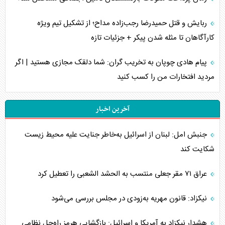
ربایش و قتل حمیدرضا رجب‌زاده مداح؛ از تشکیل تیم ویژه
کارآگاهان تا مثله شدن پیکر + جزئیات تازه
پیام هادی چوپان به تخریب گران: شما دلقک مجازی هستید | اگر
مردید افتخارات من را کسب کنید
آخرین اخبار
جنبش امل: لبنان از اسرائیل به‌خاطر جنایت علیه محیط زیست
شکایت کند
عراق ۷۱ مقر جعلی منتسب به الحشد الشعبی را تعطیل کرد
نیکزاد: قانون مهریه به‌زودی در مجلس بررسی می‌شود
هشدار نیکزاد به آمریکا و اسرائیل: بازگشایی هرمز راه‌حل نظامی