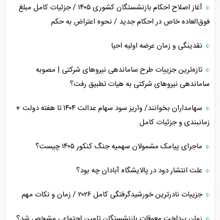
آغاز اصلاح احکام بازنشستگان کشوری ۱۴۰۵ / جزئیات کامل مبلغ
تأثیر جنگ ایران و آمریکا بر اقتصاد جهانی
فوق‌العاده خاص در احکام جدید / نحوه اعتراض به حکم
تخریب پل‌ها در اوکراین و فروپاشی روایت دوگانه غرب
نقدینگی و زمان عرضه اولیه احیا
اربعین، کابوس مشترک تل‌آویو-واشنگتن
تازه‌ترین جزییات طرح ساماندهی نیرو‌های شرکتی | مصوبه
ساماندهی نیرو‌های شرکتی به هیات تطبیق رفت؟
سهامداران بخوانند/ واریز سود سهام عدالت ۱۴۰۴ تا هفته دولت +
زمانبندی و جزئیات کامل
ماجرای پیامک مشمولان سهمیه جنگ کنکور ۱۴۰۵ چیست؟
علت انتشار دود در پالایشگاه آبادان چه بود؟
جزییات نادرترین خورشیدگرفتگی کامل ۲۰۲۶ / زمان و نکات مهم
زمان پرداخت معوقات بازنشستگان تامین اجتماعی مشخص شد؟